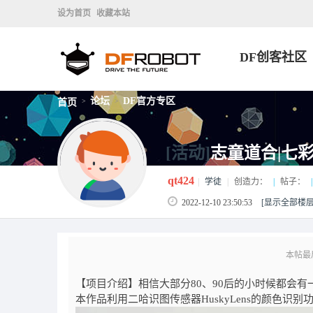
设为首页
收藏本站
DF创客社区
论坛
DF官方专区
首页
>
>
[活动]
志童道合|七
qt424
|
学徒
|
创造力：
|
帖子：
|
2022-12-10 23:50:53
[显示全部楼层
本帖最后由
【项目介绍】相信大部分80、90后的小时候都会
本作品利用二哈识图传感器HuskyLens的颜色