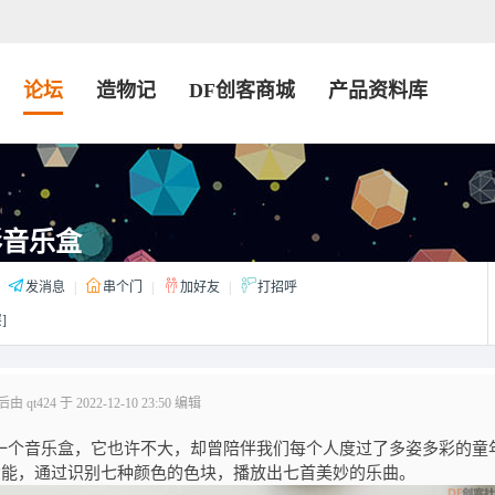
论坛
造物记
DF创客商城
产品资料库
彩音乐盒
发消息
|
串个门
|
加好友
|
打招呼
]
 qt424 于 2022-12-10 23:50 编辑
有一个音乐盒，它也许不大，却曾陪伴我们每个人度
过了多姿多彩的童
识别功能，通过识别七种颜色的色块，播放出七首美妙的乐曲。