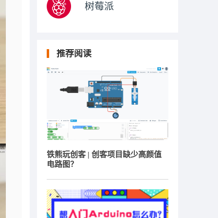
树莓派
推荐阅读
铁熊玩创客 | 创客项目缺少高颜值
电路图？