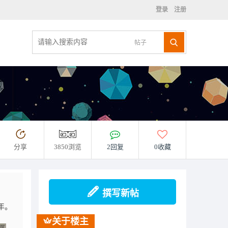
登录
注册
帖子
分享
3850浏览
2回复
0收藏
撰写新帖
年。
关于楼主