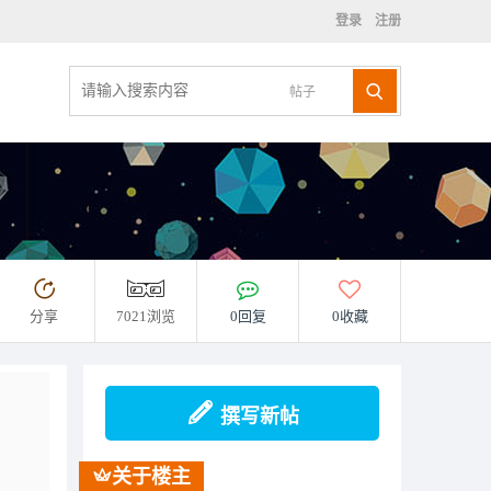
登录
注册
帖子
分享
7021浏览
0回复
0收藏
撰写新帖
关于楼主