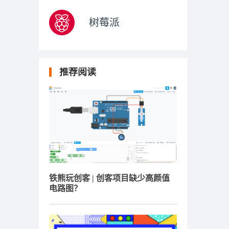
树莓派
推荐阅读
铁熊玩创客 | 创客项目缺少高颜值
电路图？