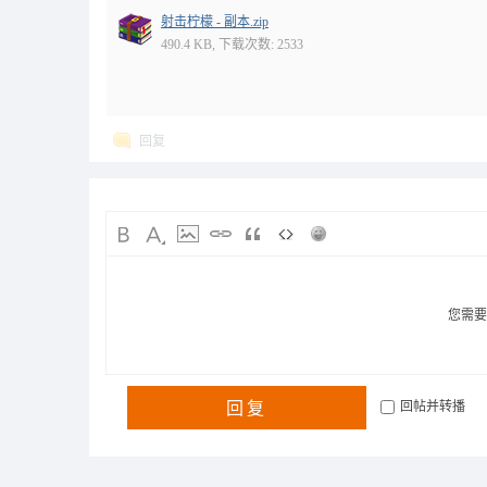
射击柠檬 - 副本.zip
490.4 KB, 下载次数: 2533
回复
您需
回复
回帖并转播