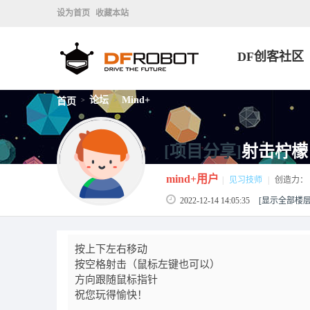
设为首页
收藏本站
DF创客社区
论坛
Mind+
首页
>
>
[项目分享]
射击柠檬
mind+用户
|
见习技师
|
创造力：
2022-12-14 14:05:35
[显示全部楼层
按上下左右移动
按空格射击（鼠标左键也可以）
方向跟随鼠标指针
祝您玩得愉快！