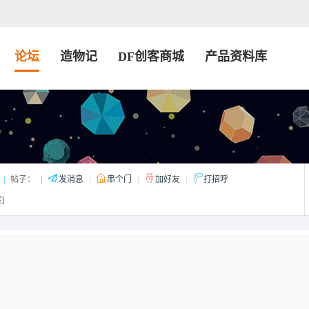
论坛
造物记
DF创客商城
产品资料库
|
帖子：
|
发消息
|
串个门
|
加好友
|
打招呼
]