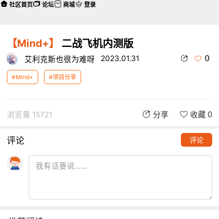
社区首页
论坛
商城
登录
【Mind+】
二战飞机内测版
0
2023.01.31
艾利克斯也很为难呀
#Mind+
#项目分享
浏览量 15721
分享
收藏 0
评论
评论