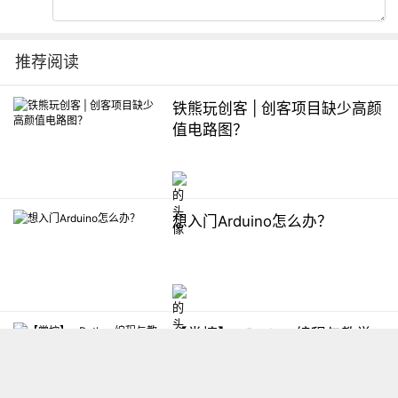
推荐阅读
铁熊玩创客 | 创客项目缺少高颜
值电路图？
想入门Arduino怎么办？
【掌控】mPython编程与教学
软件平台汇总