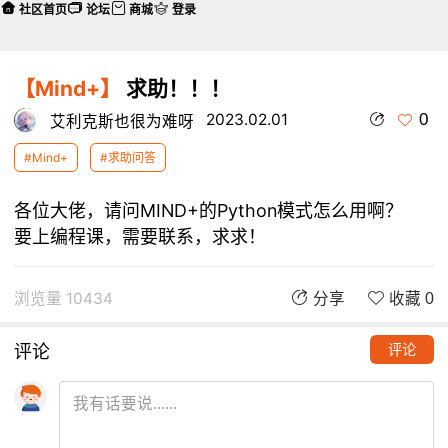
社区首页
论坛
商城
登录
【Mind+】
求助！！！
0
2023.02.01
艾利克斯也很为难呀
#Mind+
#求助问答
各位大佬，请问MIND+的Python模式怎么用啊？
要上编程课，需要联系，求求！
浏览量 10434
分享
收藏 0
评论
评论