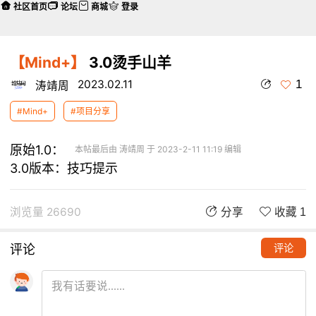
社区首页
论坛
商城
登录
【Mind+】
3.0烫手山羊
1
2023.02.11
涛靖周
#Mind+
#项目分享
原始1.0：
本帖最后由 涛靖周 于 2023-2-11 11:19 编辑
3.0版本：
技巧提示
浏览量 26690
分享
收藏 1
评论
评论