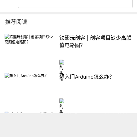
推荐阅读
铁熊玩创客 | 创客项目缺少高颜
值电路图？
想入门Arduino怎么办？
【掌控】mPython编程与教学
软件平台汇总