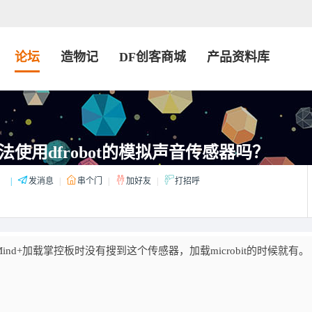
论坛
造物记
DF创客商城
产品资料库
使用dfrobot的模拟声音传感器吗？
：
|
发消息
|
串个门
|
加好友
|
打招呼
Mind+加载掌控板时没有搜到这个传感器，加载microbit的时候就有。