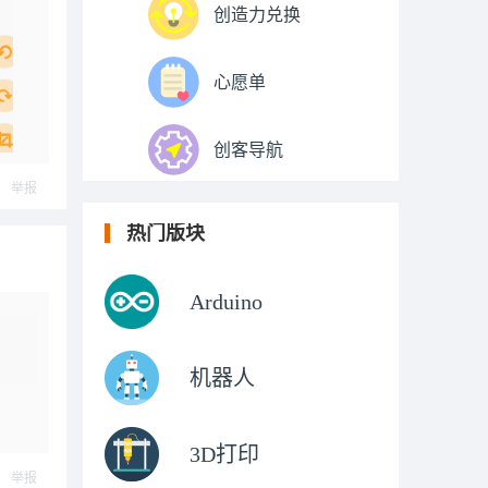
创造力兑换
心愿单
创客导航
举报
热门版块
Arduino
机器人
3D打印
举报