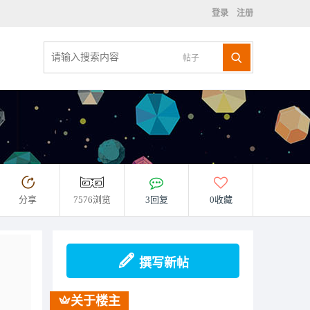
登录
注册
帖子
分享
7576浏览
3回复
0收藏
撰写新帖
关于楼主