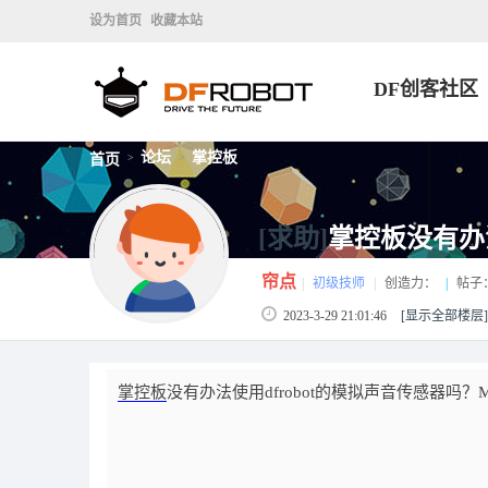
设为首页
收藏本站
DF创客社区
论坛
掌控板
首页
>
>
[求助]
掌控板没有办法
帘点
|
初级技师
|
创造力：
|
帖子
2023-3-29 21:01:46
[显示全部楼层]
掌控板
没有办法使用dfrobot的模拟声音传感器吗？