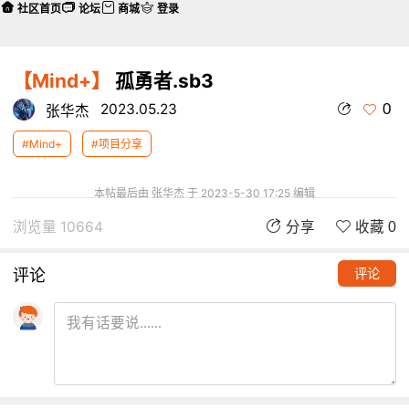
社区首页
论坛
商城
登录
【Mind+】
孤勇者.sb3
0
2023.05.23
张华杰
#Mind+
#项目分享
本帖最后由 张华杰 于 2023-5-30 17:25 编辑
浏览量 10664
分享
收藏 0
评论
评论