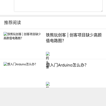
推荐阅读
铁熊玩创客 | 创客项目缺少高颜
值电路图？
想入门Arduino怎么办？
【掌控】mPython编程与教学
软件平台汇总