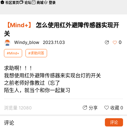
社区首页
论坛
商城
登录
【Mind+】
怎么使用红外避障传感器实现开
关
0
Windy_blow
2023.11.03
#Mind+
#求助问答
求助啊！！！
我想使用红外避障传感器来实现台灯的开关
之前老师好像教过（忘了
陌生人，就当个和你一起复习
浏览量 12080
分享
收藏 0
评论
评论