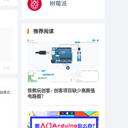
举报
树莓派
推荐阅读
举报
铁熊玩创客 | 创客项目缺少高颜值
级模式
电路图？