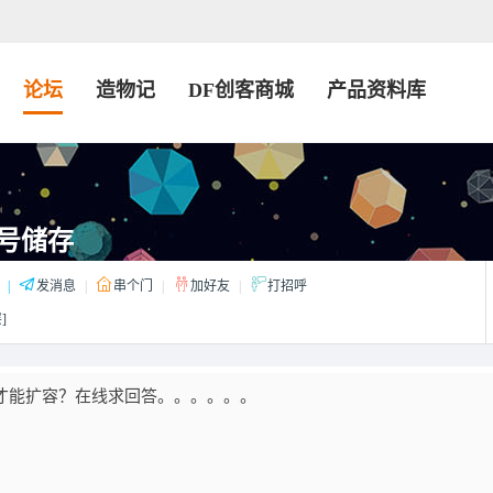
论坛
造物记
DF创客商城
产品资料库
账号储存
|
发消息
|
串个门
|
加好友
|
打招呼
]
怎样才能扩容？在线求回答。。。。。。