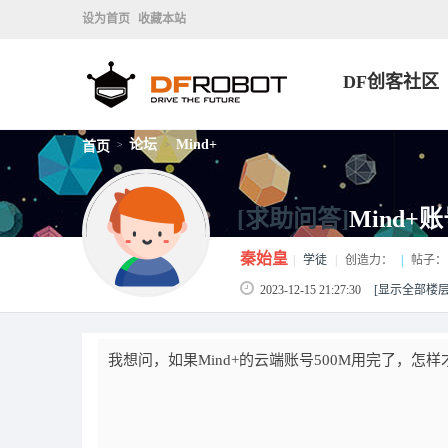
设为首页
收藏本站
DF创客社区
论坛
Mind+
首页
>
>
[求助问答]
Mind+
秦始皇
|
学徒
|
创造力：
|
帖子：
2023-12-15 21:27:30
[显示全部楼层
我想问，如果Mind+的云端账号500M用完了，