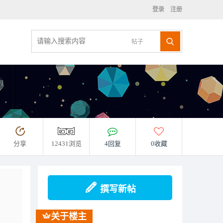
登录
注册
帖子
分享
12431浏览
4回复
0收藏
撰写新帖
关于楼主