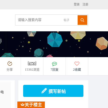
登录
注册
帖子
分享
15392浏览
7回复
2收藏
撰写新帖
到电
。
关于楼主