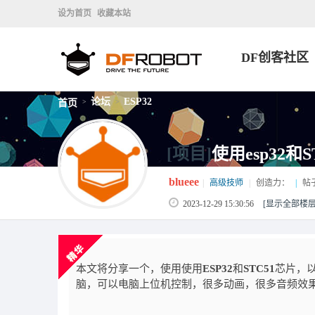
设为首页
收藏本站
DF创客社区
论坛
ESP32
首页
>
>
[项目]
使用esp32
blueee
|
高级技师
|
创造力：
|
帖
2023-12-29 15:30:56
[显示全部楼层
本文将分享一个，使用使用
ESP32
和
STC51
芯片，以
脑，可以电脑上位机控制，很多动画，很多音频效