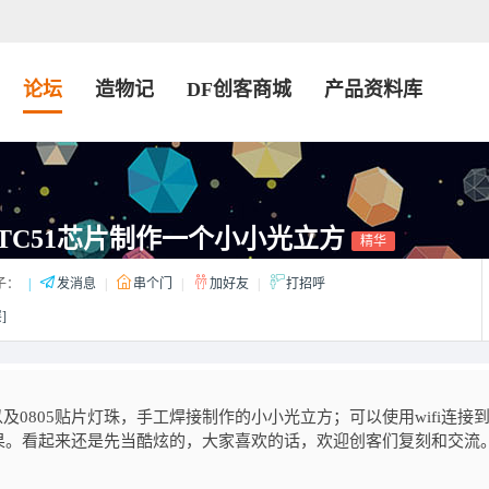
论坛
造物记
DF创客商城
产品资料库
和STC51芯片制作一个小小光立方
精华
子：
|
发消息
|
串个门
|
加好友
|
打招呼
]
及0805贴片灯珠，手工焊接制作的小小光立方；可以使用wifi连接
果。看起来还是先当酷炫的，大家喜欢的话，欢迎创客们复刻和交流