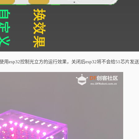
使用esp32控制光立方的运行效果，关闭后esp32将不会给51芯片发