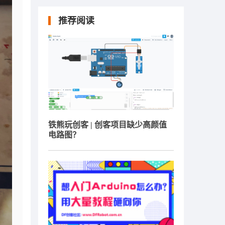
推荐阅读
铁熊玩创客 | 创客项目缺少高颜值
电路图？