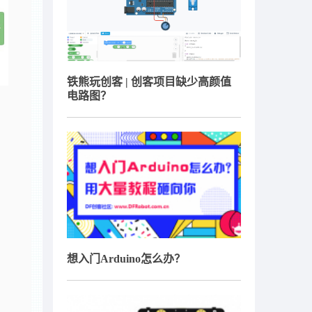
铁熊玩创客 | 创客项目缺少高颜值
电路图？
想入门Arduino怎么办？