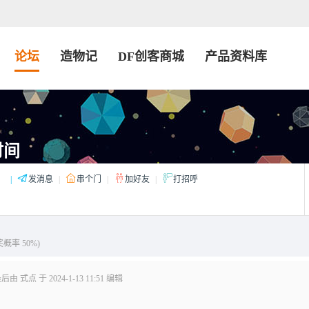
论坛
造物记
DF创客商城
产品资料库
时间
：
|
发消息
|
串个门
|
加好友
|
打招呼
奖概率 50%)
由 式点 于 2024-1-13 11:51 编辑