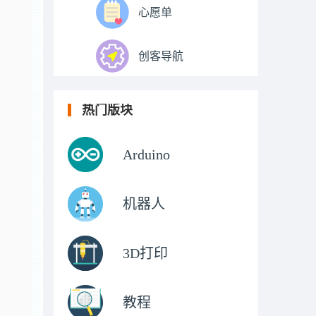
心愿单
创客导航
热门版块
Arduino
机器人
3D打印
教程