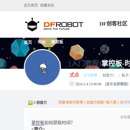
设为首页
收藏本站
DF创客社区
论坛
掌控板
首页
>
>
[入门教程]
掌控板-
式点
|
见习技师
|
创造力：
|
帖子
2024-1-4 13:40:40
[显示全部楼层]
回复本帖可获得 1 创造力奖励! 每人限 1 次
(中
5 创造力
本帖最后
掌控板
如何获取时间？
<简介>