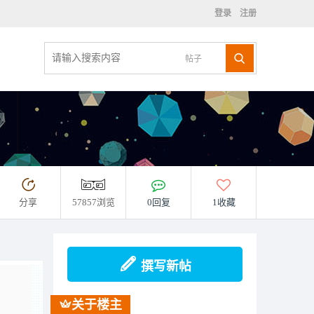
登录
注册
帖子
分享
57857浏览
0回复
1收藏
撰写新帖
关于楼主