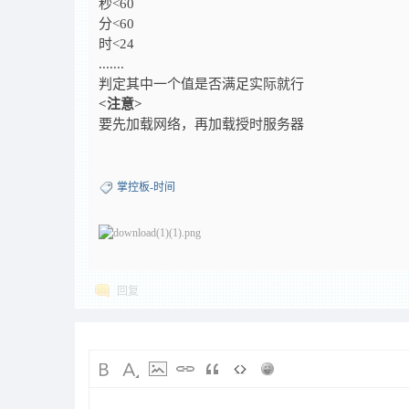
秒<60
分<60
时<24
.......
判定其中一个值是否满足实际就行
<注意>
要先加载网络，再加载授时服务器
掌控板-时间
回复