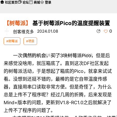
社区首页
论坛
商城
登录
【树莓派】
基于树莓派Pico的温度提醒装置
0
2024.01.08
创客维克多
#树莓派
#项目
一次偶然的机会，买了3块树莓派Pico，但是后
本帖最后由 创客维克多 于 2024-1-9 10:33 编辑
来感觉没啥用，就压箱底了。直到这次DF社区发起
的树莓派活动，于是想起了箱底的Pico，就拿来试试
看。没想到还挺不错的，最棒的是它自带温度传感
器，直接用串口读取非常方便。但是奇怪了，为什么
总是上传不了程序呢？经过几周的折腾，后来发现是
Mind+版本的问题，更新到V1.8-RC1.0之后就解决了
上传不了程序的问题了。