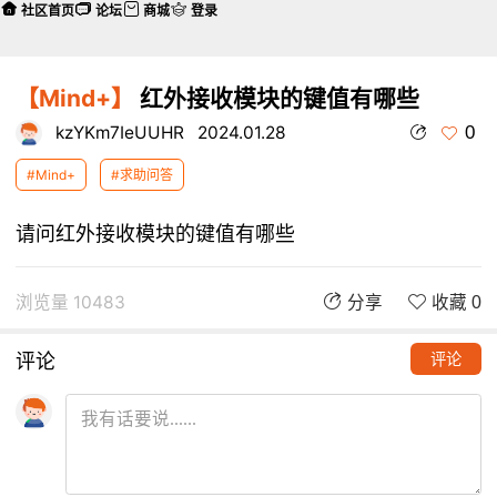
社区首页
论坛
商城
登录
【Mind+】
红外接收模块的键值有哪些
0
kzYKm7IeUUHR
2024.01.28
#Mind+
#求助问答
请问红外接收模块的键值有哪些
浏览量 10483
分享
收藏 0
评论
评论