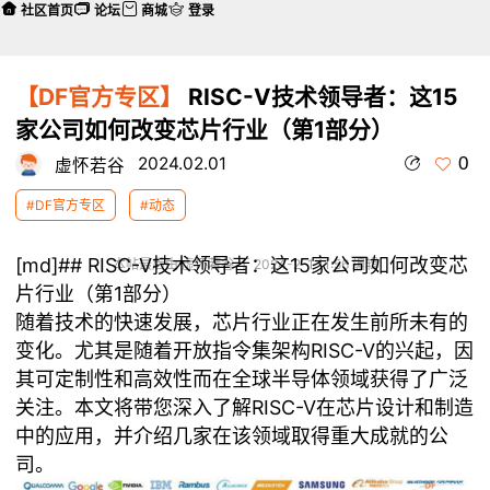
社区首页
论坛
商城
登录
【DF官方专区】
RISC-V技术领导者：这15
家公司如何改变芯片行业（第1部分）
0
2024.02.01
虚怀若谷
#DF官方专区
#动态
[md]## RISC-V技术领导者：这15家公司如何改变芯
本帖最后由 虚怀若谷 于 2024-2-1 11:56 编辑
片行业（第1部分）
随着技术的快速发展，芯片行业正在发生前所未有的
变化。尤其是随着开放指令集架构RISC-V的兴起，因
其可定制性和高效性而在全球半导体领域获得了广泛
关注。本文将带您深入了解RISC-V在芯片设计和制造
中的应用，并介绍几家在该领域取得重大成就的公
司。