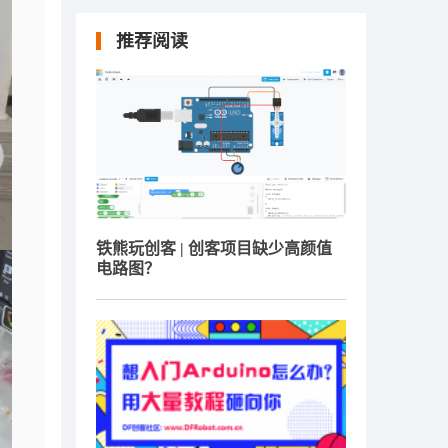
推荐阅读
铁熊玩创客 | 创客项目缺少高颜值
电路图？