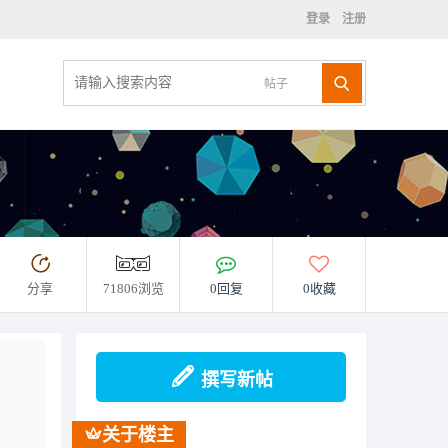
登录
注册
帖子
分享
71806浏览
0回复
0收藏
撰写新帖
关于楼主