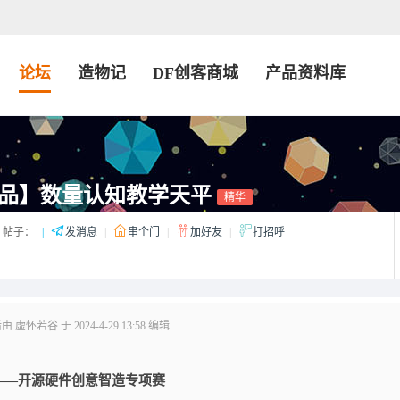
论坛
造物记
DF创客商城
产品资料库
品】数量认知教学天平
精华
帖子：
|
发消息
|
串个门
|
加好友
|
打招呼
虚怀若谷 于 2024-4-29 13:58 编辑
——开源硬件创意智造专项赛