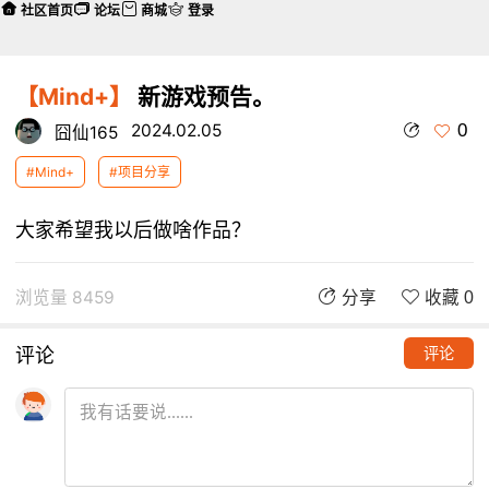
社区首页
论坛
商城
登录
【Mind+】
新游戏预告。
0
2024.02.05
囧仙165
#Mind+
#项目分享
大家希望我以后做啥作品？
浏览量 8459
分享
收藏 0
评论
评论