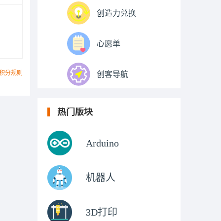
创造力兑换
心愿单
积分规则
创客导航
热门版块
Arduino
机器人
3D打印