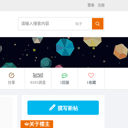
登录
注册
帖子
分享
9165浏览
1回复
1收藏
撰写新帖
关于楼主