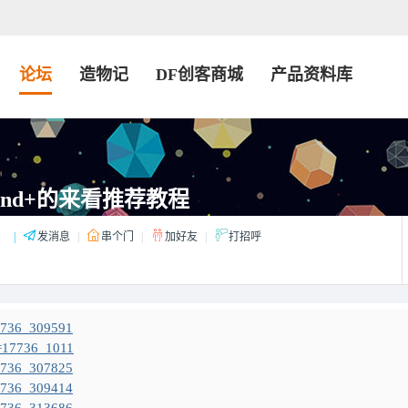
论坛
造物记
DF创客商城
产品资料库
ind+的来看推荐教程
：
|
发消息
|
串个门
|
加好友
|
打招呼
=17736_309591
id=17736_1011
=17736_307825
=17736_309414