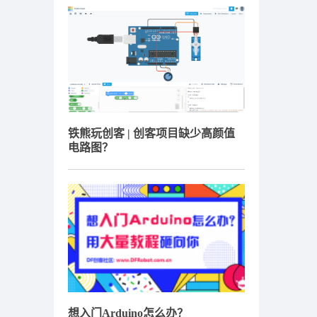
铁熊玩创客 | 创客项目缺少高颜值
电路图？
想入门Arduino怎么办？