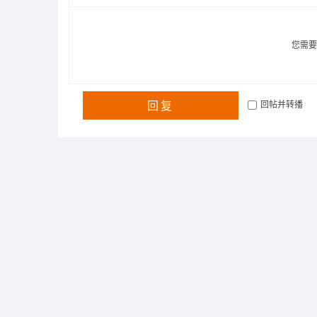
您需
回复
回帖并转播