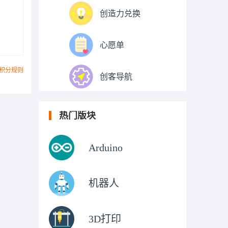
创造力兑换
心愿单
积分规则
创客导航
热门版块
Arduino
机器人
3D打印