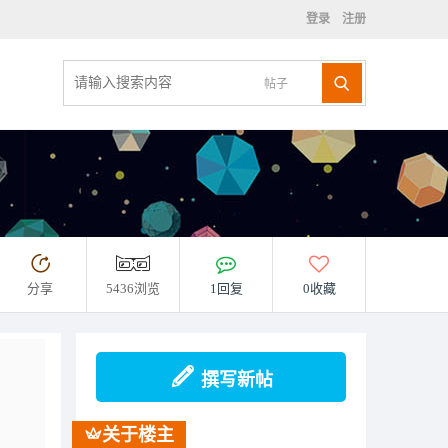
登录
注册
帖子
分享
5436浏览
1回复
0收藏
撰写新帖
关于楼主