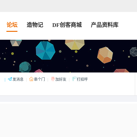
论坛
造物记
DF创客商城
产品资料库
：
|
发消息
|
串个门
|
加好友
|
打招呼