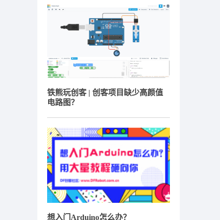
铁熊玩创客 | 创客项目缺少高颜值
电路图？
想入门Arduino怎么办？