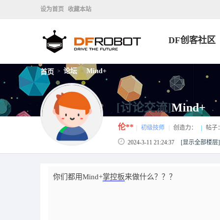
设为首页
收藏本站
DF创客社区
论坛
Mind+
首页
>
>
[讨论交流]
Mind+
伦**
|
初级技师
|
创造力：
|
帖子
2024-3-11 21:24:37
[显示全部楼层]
你们都用Mind+
掌控板
来做什么？？？