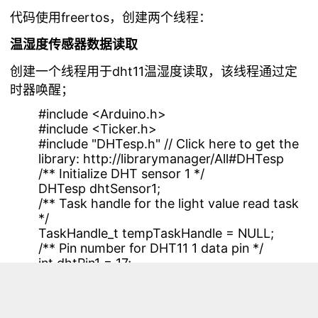
代码使用freertos，创建两个线程：
温湿度传感器数据读取
创建一个线程用于
dht11
温湿度读取，该线程通过定
时器唤醒；
#include <Arduino.h>
#include <Ticker.h>
#include "DHTesp.h" // Click here to get the
library: http://librarymanager/All#DHTesp
/** Initialize DHT sensor 1 */
DHTesp dhtSensor1;
/** Task handle for the light value read task
*/
TaskHandle_t tempTaskHandle = NULL;
/** Pin number for DHT11 1 data pin */
int dhtPin1 = 17;
/** Ticker for temperature reading */
Ticker tempTicker;
/** Flags for temperature readings finished