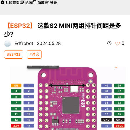
社区首页
论坛
商城
登录
【ESP32】
这款S2 MINI两组排针间距是多
少？
0
Edfrobot
2024.05.28
#ESP32
#讨论