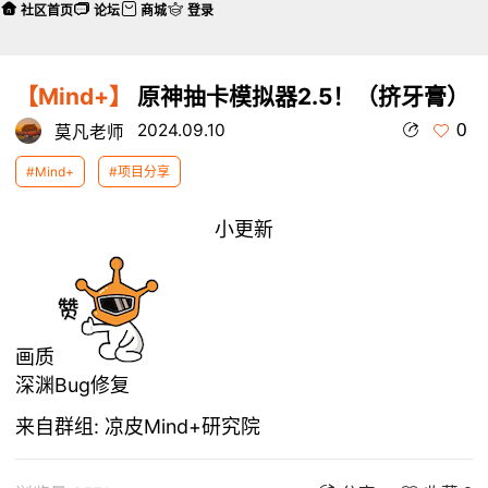
社区首页
论坛
商城
登录
【Mind+】
原神抽卡模拟器2.5！（挤牙膏）
0
2024.09.10
莫凡老师
#Mind+
#项目分享
小
更新
画质
深渊Bug修复
来自群组:
凉皮Mind+研究院