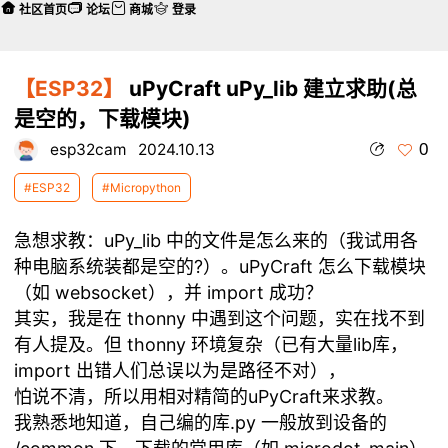
社区首页
论坛
商城
登录
【ESP32】
uPyCraft uPy_lib 建立求助(总
是空的，下载模块)
0
esp32cam
2024.10.13
#ESP32
#Micropython
急想求教：uPy_lib 中的文件是怎么来的（我试用各
种电脑系统装都是空的?）。uPyCraft 怎么下载模块
（如 websocket），并 import 成功？
其实，我是在 thonny 中遇到这个问题，实在找不到
有人提及。但 thonny 环境复杂（已有大量lib库，
import 出错人们总误以为是路径不对），
怕说不清，所以用相对精简的uPyCraft来求教。
我熟悉地知道，自己编的库.py 一般放到设备的