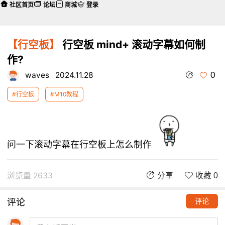
社区首页
论坛
商城
登录
【行空板】
行空板 mind+ 滚动字幕如何制
作?
0
waves
2024.11.28
#行空板
#M10教程
问一下滚动字幕在行空板上怎么制作
浏览量 2633
分享
收藏 0
评论
评论