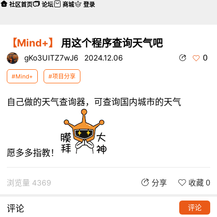
社区首页
论坛
商城
登录
【Mind+】
用这个程序查询天气吧
0
gKo3UITZ7wJ6
2024.12.06
#Mind+
#项目分享
自己做的天气查询器，可查询国内城市的天气
愿多多指教！
浏览量 4369
分享
收藏 0
评论
评论