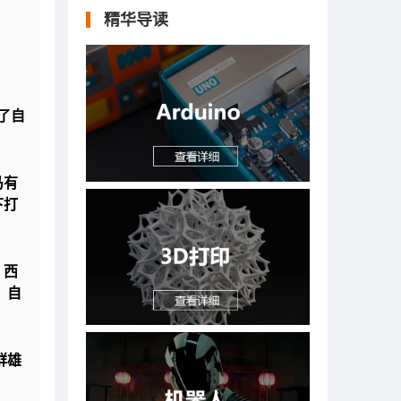
精华导读
了自
马有
下打
、西
，自
群雄