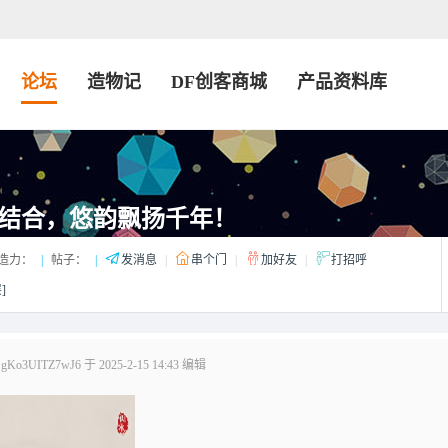
论坛
造物记
DF创客商城
产品资料库
结合，悠韵飘扬千年！
造力：
|
帖子：
|
发消息
|
串个门
|
加好友
|
打招呼
]
3UITZ7wJ6 于 2025-2-15 14:43 编辑