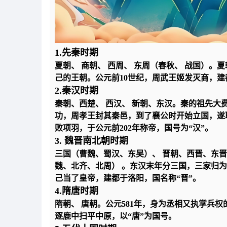
1.先秦时期
夏朝、 商朝、 西周、 东周（春秋、 战国）
己的王朝。公元前10世纪，周武王姬发灭商，建
2.秦汉时期
秦朝、西楚、 西汉、 新朝、东汉。秦的祖先
功，周孝王封其秦邑，到了襄公时开始立国，遂取
败项羽，于公元前202年称帝，国号为“汉”。
3. 魏晋南北朝时期
三国（曹魏、蜀汉、东吴）、 晋朝、西晋、东
魏、北齐、北周） 。东汉末年分三国，三家归为
己当了皇帝，建都于洛阳，国名称“晋”。
4.隋唐时期
隋朝、 唐朝。公元581年，身为丞相又执掌兵
逐鹿中扫平中原，以“唐”为国号。