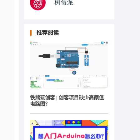
树莓派
推荐阅读
铁熊玩创客 | 创客项目缺少高颜值
电路图？