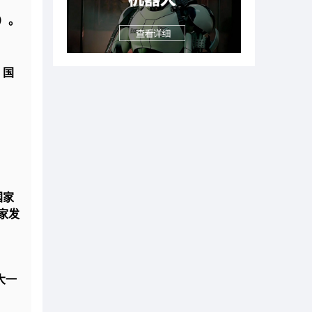
）。
，国
国家
家发
大一