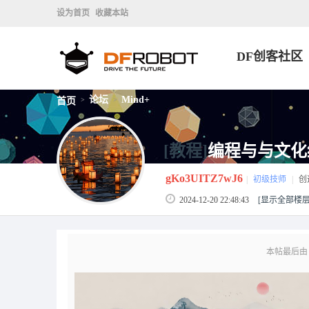
设为首页
收藏本站
DF创客社区
论坛
Mind+
首页
>
>
[教程]
编程与与文化
gKo3UITZ7wJ6
|
初级技师
|
创
2024-12-20 22:48:43
[显示全部楼层
本帖最后由 gKo