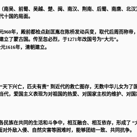
（南吴、前蜀、吴越、楚、闽、南汉、荆南、后蜀、南唐、北汉
代十国的局面。
元960年，殿前都检点赵匡胤在陈桥发动兵变，取代后周而称帝
建立了蒙古国。传至忽必烈，于1271年改国号为“大元”。
元1616年，清朝建立。
“天下兴亡，匹夫有责” 到近代的救亡图存，无数中华儿女为了
当代，爱国主义表现为对祖国的热爱、对国家主权的维护、对国
各民族在共同的生活和斗争中，相互融合、相互依存，形成了 “
在面对外敌入侵、自然灾害等困难时，能够团结一致、共同抗争。