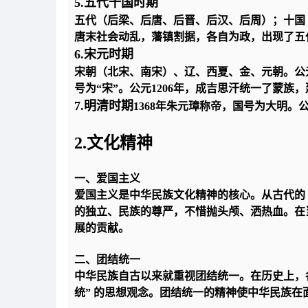
5.五代十国时期
五代（后梁、后唐、后晋、后汉、后周）；十国
唐末社会动乱，藩镇割据，各自为政，出现了五
6.宋元时期
宋朝（北宋、南宋）、辽、西夏、金、元朝。公
号为“宋”。公元1206年，成吉思汗统一了蒙族，
7.明清时期
1368年朱元璋称帝，国号为大明。公
2.文化精神
一、爱国主义
爱国主义是中华民族文化精神的核心。从古代的 
的独立、民族的尊严，不惜抛头颅、洒热血。在
展的贡献。
二、团结统一
中华民族自古以来就重视团结统一。在历史上，
统” 的思想观念。团结统一的精神使中华民族