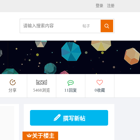
登录
注册
帖子
分享
5468浏览
11回复
0收藏
撰写新帖
关于楼主