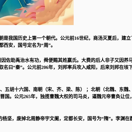
。夏朝是我国历史上第一个朝代。公元前16世纪，商汤灭夏后，建立
都西安，国号定名为“周”。
大费因佐助禹治水有功，舜便赐其姓嬴氏。大费的后人非子又因养
名曰“秦”。公元前206年，刘邦率兵攻入咸阳，后来刘邦在垓
晋、五胡十六国、南朝（宋、齐、梁、陈） ；北朝（北魏、东魏
晋国。公元265年，独揽曹魏大权的司马炎，逼魏元帝曹奂让位
权的杨坚，废掉北周静帝宇文阑，定都长安，国号为“隋”。李渊在