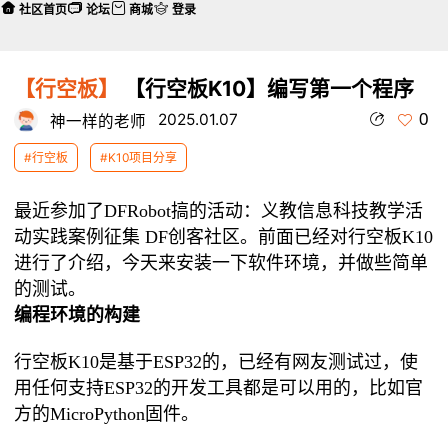
社区首页
论坛
商城
登录
【行空板】
【行空板K10】编写第一个程序
0
2025.01.07
神一样的老师
#行空板
#K10项目分享
最近参加了DFRobot搞的活动：
义教信息科技教学活
动实践案例征集 DF创客社区
。前面已经对
行空板K10
进行了介绍，今天来安装一下软件环境，并做些简单
的测试。
编程环境的构建
行空板K10是基于ESP32的，已经有网友测试过，使
用任何支持ESP32的开发工具都是可以用的，比如官
方的MicroPython固件。