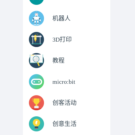
机器人
3D打印
教程
micro:bit
创客活动
创意生活