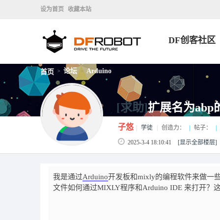
设为首页
收藏本站
DF创客社区
论坛
Arduino
首页
>
>
[求助]
扩展名为abp
子悠
|
学徒
|
创造力：
|
帖子：
|
2025-3-4 18:10:41
[显示全部楼层]
我是通过
Arduino
开发板和mixly的编程软件来做
文件如何通过MIXLY程序和Arduino IDE 