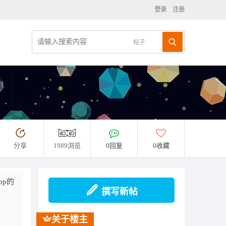
登录
注册
帖子
分享
1989浏览
0回复
0收藏
bp的
撰写新帖
关于楼主