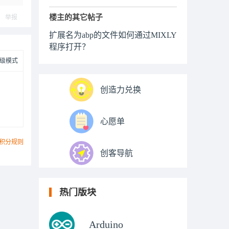
楼主的其它帖子
举报
扩展名为abp的文件如何通过MIXLY
程序打开？
级模式
创造力兑换
心愿单
积分规则
创客导航
热门版块
Arduino