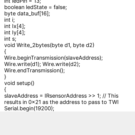
int ledPin = 13;
boolean ledState = false;
byte data_buf[16];
int i;
int Ix[4];
int Iy[4];
int s;
void Write_2bytes(byte d1, byte d2)
{
Wire.beginTransmission(slaveAddress);
Wire.write(d1); Wire.write(d2);
Wire.endTransmission();
}
void setup()
{
slaveAddress = IRsensorAddress >> 1; // This
results in 0x21 as the address to pass to TWI
Serial.begin(19200);
pinMode(ledPin, OUTPUT); // Set the LED pin as
output
Wire.begin();
// IR sensor initialize