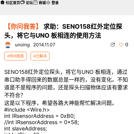
社区首页
论坛
商城
登录
【你问我答】
求助：SENO158红外定位探
头，将它与UNO 板相连的使用方法
0
unoing
2014.11.07
#你问我答
#已解决
SENO158红外定位探头，将它与UNO 板相连，通过
串口助手得回来的数据总是一样的，没有变化。不知
道是不是程序的问题，还是探头扫描物体应该有要求
不符合？
这是以下程序，希望各路大神能帮忙解决问题。
#include <Wire.h>
int IRsensorAddress = 0xB0;
//int IRsensorAddress = 0x58;
int slaveAddress;