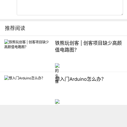
推荐阅读
铁熊玩创客 | 创客项目缺少高颜
值电路图？
想入门Arduino怎么办？
【掌控】mPython编程与教学
软件平台汇总