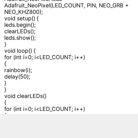
Adafruit_NeoPixel(LED_COUNT, PIN, NEO_GRB +
NEO_KHZ800);
void setup() {
leds.begin();
clearLEDs();
leds.show();
}
void loop() {
for (int i=0; i<LED_COUNT; i++)
{
rainbow(i);
delay(50);
}
}
void clearLEDs()
{
for (int i=0; i<LED_COUNT; i++)
{
leds.setPixelColor(i, 0);
}
}