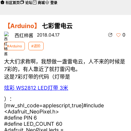
社区首页
论坛
商城
登录
【Arduino】
七彩雷电云
0
2018.04.17
西红柿酱
#Arduino
#进阶
大大们求救啊，我想做一盏雷电云，人不来的时候是
7彩的，有人靠近了就打雷闪电。
这是7彩灯带的代码（灯带是
炫彩 WS2812 LED灯带 3米
）：
[mw_shl_code=applescript,true]#include
<Adafruit_NeoPixel.h>
#define PIN 6
#define LED_COUNT 60
Adafruit_NeoPixel leds =