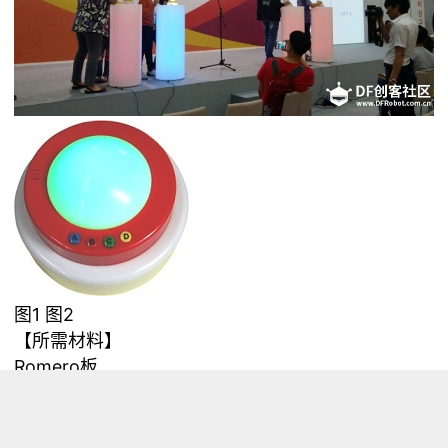
图1 图2
【所需材料】
Romero板
蜂鸣器
LED灯2个
按钮