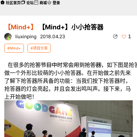
社区首页
论坛
商城
登录
【Mind+】
【Mind+】小小抢答器
1
liuxinping
2018.04.23
#Mind+
#项目分享
本帖最后由 粒子 于 2022-1-5 16:57 编辑
做一个外形比较萌的小小抢答器。在开始做之前先来
了解下抢答器所具备的功能：当我们按下抢答器时，
抢答器的灯会亮起，并且会发出鸣叫声。接下来，马
上开始做吧！