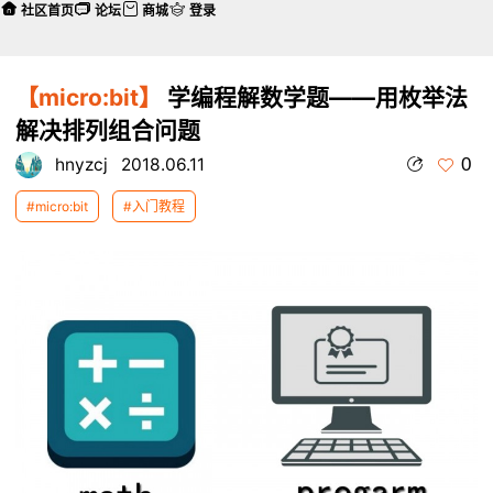
社区首页
论坛
商城
登录
【micro:bit】
学编程解数学题——用枚举法
解决排列组合问题
0
hnyzcj
2018.06.11
#micro:bit
#入门教程
本帖最后由 hnyzcj 于 2018-6-12 09:13 编辑