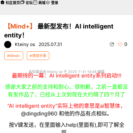
社区首页
论坛
商城
登录
【Mind+】
最新型发布！AI intelligent
entity！
0
Kteiny os
2025.07.31
#Mind+
#项目分享
本帖最后由 Kteiny os 于 2025-7-31 19:48 编辑
最期待的一幕：AI intelligent entity系列启动!!!
感谢大家之前的支持和耐心。很抱歉，之前一直都没
有发作品了，已经从上次到现在大约
隔了四个月
了
“AI intelligent entity“
实际上他的意思是ai智慧体，
@dingding960
和他的作品有点相似。
按V键发送，在里面输入help(里面有),即可了解全
部。