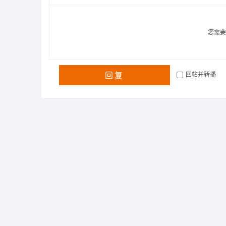
您需
回复
回帖并转播