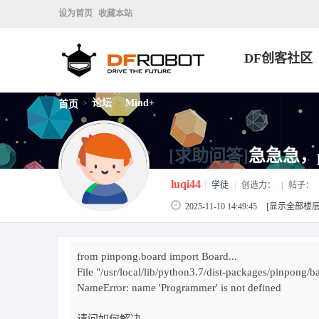
设为首页
收藏本站
DF创客社区
论坛
Mind+
首页
>
>
[求助问答]
急急急，p
luqi44
|
学徒
|
创造力：
|
帖子：
2025-11-10 14:49:45
[显示全部楼层
from pinpong.board import Board...
File "/usr/local/lib/python3.7/dist-packages/pinpong/ba
NameError: name 'Programmer' is not defined