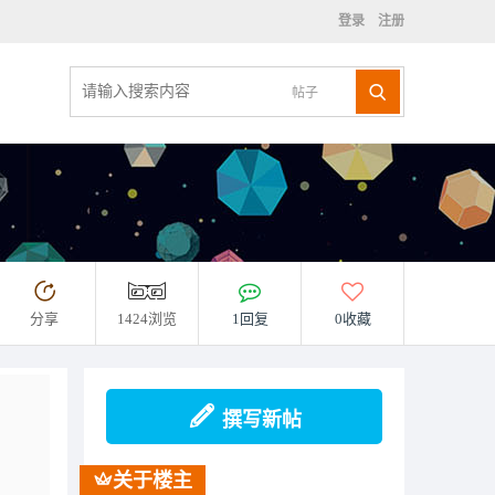
登录
注册
帖子
分享
1424浏览
1回复
0收藏
撰写新帖
关于楼主