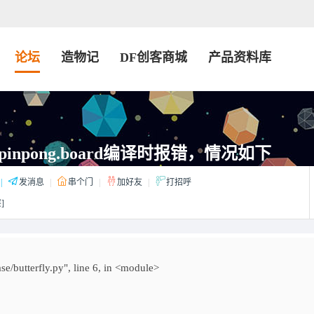
论坛
造物记
DF创客商城
产品资料库
inpong.board编译时报错，情况如下
|
发消息
|
串个门
|
加好友
|
打招呼
]
se/butterfly.py", line 6, in <module>