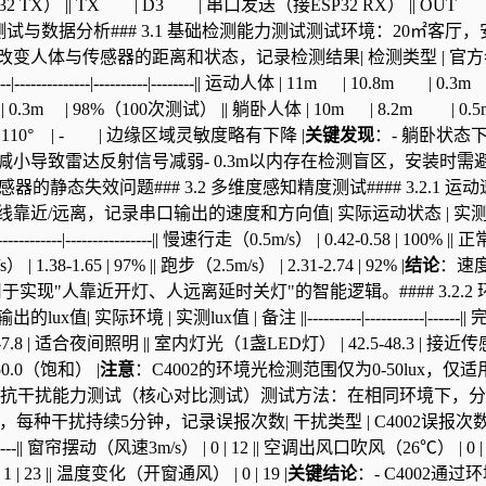
 TX） || TX | D3 | 串口发送（接ESP32 RX） || OUT |
试与数据分析### 3.1 基础检测能力测试测试环境：20㎡客厅，
改变人体与传感器的距离和状态，记录检测结果| 检测类型 | 官
-------------|----------|--------|| 运动人体 | 11m | 10.8m | 0.3m
0.3m | 98%（100次测试） || 躺卧人体 | 10m | 8.2m | 0.
115°×110° | - | 边缘区域灵敏度略有下降 |
关键发现
：- 躺卧状态
小导致雷达反射信号减弱- 0.3m以内存在检测盲区，安装时需
的静态失效问题### 3.2 多维度感知精度测试#### 3.2.1 运
近/远离，记录串口输出的速度和方向值| 实际运动状态 | 实
---------|----------------|| 慢速行走（0.5m/s） | 0.42-0.58 | 100% ||
| 1.38-1.65 | 97% || 跑步（2.5m/s） | 2.31-2.74 | 92% |
结论
：速
现"人靠近开灯、人远离延时关灯"的智能逻辑。#### 3.2.2 
| 实测lux值 | 备注 ||----------|-----------|------||
.2-7.8 | 适合夜间照明 || 室内灯光（1盏LED灯） | 42.5-48.3 | 接近
0.0（饱和） |
注意
：C4002的环境光检测范围仅为0-50lux，仅适
.3 抗干扰能力测试（核心对比测试）测试方法：在相同环境下，
，每种干扰持续5分钟，记录误报次数| 干扰类型 | C4002误报次数 
-------------|| 窗帘摆动（风速3m/s） | 0 | 12 || 空调出风口吹风（26℃） | 0 | 8
| 23 || 温度变化（开窗通风） | 0 | 19 |
关键结论
：- C4002通过