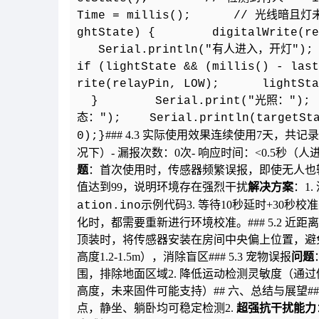
Time = millis(); // 光线暗且灯未开
ghtState) { digitalWrite(r
Serial.println("有人进入，
if (lightState && (millis() - l
rite(relayPin, LOW); lightS
} Serial.print("光照："); Ser
态："); Serial.println(targetSt
### 4.3 实际使用效果连续使用7天，共记
0);}
况下）- 漏报次数：0次- 响应时间：<0.5秒（人
题
：首次使用时，传感器频繁误报，即使无人也输
值达到99，说明环境存在强烈干扰
解决方案
：1
示例代码3. 等待10秒延时+30秒校
ation.ino
化时，都需要重新进行环境校准。### 5.2 近距
顶装时，将传感器安装在房间中央偏上位置，避免
高度1.2-1.5m），消除盲区### 5.3 宠物误报
问题
围，排除地面区域2. 降低运动检测灵敏度（通
高度，未来固件可能支持）## 六、总结与展望### 
点，静坐、躺卧均可稳定检测2.
超强抗干扰能力