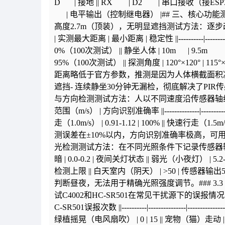
D | 接地 || RX | D2 | 串口接收（接ESP32
| 电平输出（控制继电器） |## 三、核心功能测
高度2.7m（顶装），无明显遮挡测试方法：逐步
| 实测最大距离 | 最小距离 | 稳定性 ||----------|----------|-
0%（100次测试） || 静坐人体 | 10m | 9.5m | 
95%（100次测试） || 探测角度 | 120°×120° | 
距离略低于官方参数，推测是因为人体横截面积减
遮挡- 连续静坐30分钟无漏检，彻底解决了PIR传感器
与方向检测测试方法：人以不同速度沿传感器轴线靠
范围（m/s） | 方向识别准确率 ||--------------|------------
走（1.0m/s） | 0.91-1.12 | 100% || 快速行走（1.5m/s） 
测误差在±10%以内，方向识别准确率极高，可用于实
光检测测试方法：在不同光照条件下记录传感器输出的lux值| 实际环境 
暗 | 0.0-0.2 | 夜间关灯状态 || 弱光（小夜灯） | 5
检测上限 || 白天室内（阴天） | >50 | 传感器输出5
判断昼夜，无法用于精确光照强度调节。### 3
试C4002和HC-SR501在常见干扰源下的误报情况
C-SR501误报次数 ||----------|---------------|-----
绿植摇晃（电风扇吹） | 0 | 15 || 宠物（猫）走动 | 1 