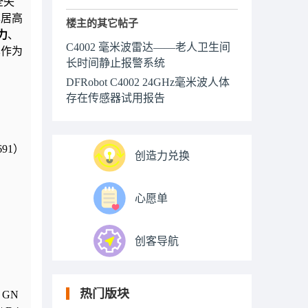
全失
率居高
楼主的其它帖子
力
、
C4002 毫米波雷达——老人卫生间
其作为
长时间静止报警系统
DFRobot C4002 24GHz毫米波人体
存在传感器试用报告
691）
创造力兑换
心愿单
创客导航
热门版块
| GN