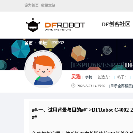
设为首页
收藏本站
DF创客社区
论坛
ESP32
首页
>
>
[ESP8266/ESP32]
D
灵猫
|
学徒
|
创造力：
|
帖子：
|
2026-5-23 14:35:02
[显示全部楼层]
">DFRobot C4
##-一、试用背景与目的
##
##