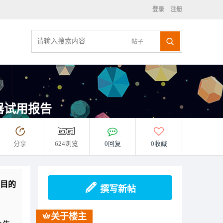
登录
注册
帖子
感器试用报告
分享
624浏览
0回复
0收藏
与目的
撰写新帖
关于楼主