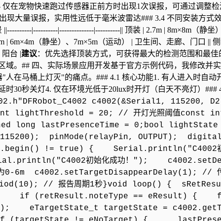
 仅在宠物快速跑过传感器正前方时出现1次误报，可通过调整检
出现大量误报，实用性远低于毫米波雷达### 3.4 不同安装方式
----------|--------------|----------|| 顶装 | 2.7m | 8m×8m（静
2m | 6m×4m（静坐）、7m×5m（运动） | 卫生间、走廊、门口 || 侧
、阳台 |
建议
：优先选择顶装方式，可获得最大的检测范围和最佳
区域。## 四、实际场景应用开发基于官方示例代码，我修改并
"人在马桶上灯灭"的痛点。### 4.1 核心功能1. 有人进入时自动开
0秒关灯4. 仅在环境光低于20lux时开灯（白天不亮灯）### 4
02.h"DFRobot_C4002 c4002(&Serial1, 115200, D2
 int lightThreshold = 20; // 开灯光照阈值const in
 long lastPresenceTime = 0;bool lightState
(115200); pinMode(relayPin, OUTPUT); digita
2.begin() != true) { Serial.println("C400
l.println("C4002初始化成功！"); c4002.setDe
-6m c4002.setTargetDisappearDelay(1); //
od(10); // 报告周期1秒}void loop() { sRetResu
(); if (retResult.noteType == eResult) { f
y(); eTargetState_t targetState = c4002.get
rgetState != eNoTarget) { lastPrese