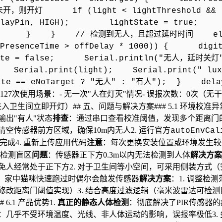
，则开灯 if (light < lightThreshold && 
elayPin, HIGH); lightState = true;
开灯"); } } // 检测到无人，且超过延时时间 el
astPresenceTime > offDelay * 1000)) { digi
tate = false; Serial.println("无人，延时关灯
ial.print(light); Serial.print(" lu
ate == eNoTarget ? "无人" : "有人"); } dela
录127次使用场景：- 无一次"人在灯灭"情况- 误报次数：0次（无
进入卫生间立即开灯）## 五、问题与解决方案### 5.1 环境校准异
出"有人"状态
排查
：通过串口查看校准阈值，发现多个距离门
. 清空传感器前方区域，确保10m内无人2. 运行官方
autoEnvCal
准完成4. 重新上传应用代码
注意
：每次更换安装位置或环境发生较
离检测盲区
问题
：传感器正下方0.3m以内无法检测到人体
解决方案
人经常处于正下方2. 对于卫生间等小空间，可采用侧装方式（
：家中猫咪快速跑过时偶尔会触发传感器
解决方案
：1. 调整检测
过修改距离门阈值实现）3. 结合高度过滤逻辑（毫米波雷达可检测
6.1 产品优势1.
真正的静态人体检测
：彻底解决了PIR传感器的
：几乎不受环境温度、光线、非人体运动的影响，误报率极低3.