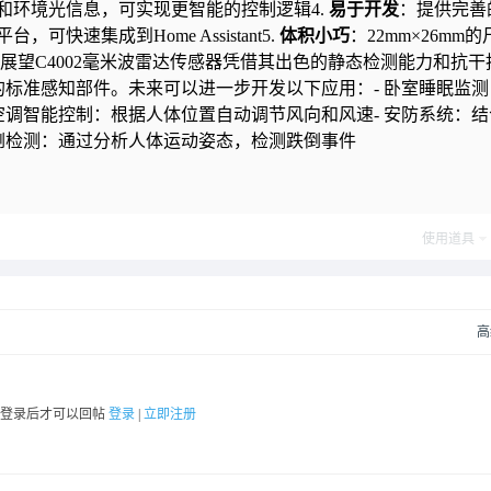
和环境光信息，可实现更智能的控制逻辑4.
易于开发
：提供完善
可快速集成到Home Assistant5.
体积小巧
：22mm×26mm的
未来展望C4002毫米波雷达传感器凭借其出色的静态检测能力和抗干
的标准感知部件。未来可以进一步开发以下应用：- 卧室睡眠监测
空调智能控制：根据人体位置自动调节风向和风速- 安防系统：结
跌倒检测：通过分析人体运动姿态，检测跌倒事件
使用道具
高
要登录后才可以回帖
登录
|
立即注册