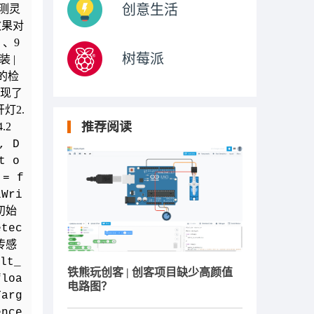
创意生活
测灵
效果对
坐）、9
树莓派
装 |
的检
实现了
灯2.
推荐阅读
.2
, D
t o
 = f
lWri
2初始
tec
 传感
lt_
铁熊玩创客 | 创客项目缺少高颜值
loa
电路图？
Targ
nce