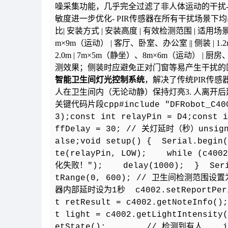
噪采集功能，几乎完全过滤了非人体运动的干扰-
敏度进一步优化- PIR传感器在所有干扰场景下均
比| 安装方式 | 安装高度 | 有效检测范围 | 适用场景 ||----------|
m×9m（运动） | 客厅、卧室、办公室 || 侧装 | 1.
2.0m | 7m×5m（静坐）、8m×6m（运动） | 厨房
测效果；侧装时应避免正对门窗等易产生干扰的
智能卫生间灯光控制系统
，解决了传统PIR传感器
人在卫生间内（无论动静）保持灯亮3. 人离开后延时3
关键代码片段
cpp#include "DFRobot_C40
3);const int relayPin = D4;const
ffDelay = 30; // 关灯延时（秒）unsigned
alse;void setup() { Serial.begin
te(relayPin, LOW); while (c400
化失败！"); delay(1000); } Seria
tRange(0, 600); // 卫生间检测范围设置为0
器内部延时设为1秒 c4002.setReportPeri
t retResult = c4002.getNoteInfo
t light = c4002.getLightIntensit
etState(); // 检测到有人 if (ta