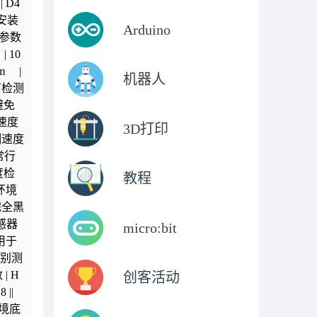
 D4
安装
Arduino
方参数
 | 10
5m |
机器人
下检测
避免
动速度
3D打印
测速度
 正常行
度检
教程
环境
 完全黑
传感器
micro:bit
用于
分别测
| H
创客活动
 ||
环境底