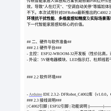
传统智能家居人体感知方案长期依赖PIR红外
效，导致"人在灯灭"、"空调自动关停"等尴尬
不下。本次试用针对DFRobot最新推出的C4002
环境抗干扰性能
、
多维度感知精度
及
实际场景落
下一代智能家居感知核心的价值。
## 二、硬件与软件准备##
### 2.1 硬件平台
###
- 主控：ESP32-WROOM-32开发板（性价比高，适
- 外设：5V继电器模块、LED指示灯、杜邦线若干-
### 2.2 软件环境
###
-
Arduino
IDE 2.3.2- DFRobot_C4002库（v
### 2.3 接线说明
###
| C4002引脚 | ESP32引脚 | 功能说明 ||-----------|-