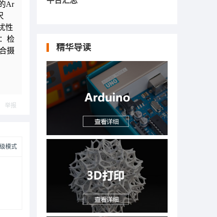
平台汇总
的Ar
尺
扰性
：检
精华导读
合摄
举报
级模式