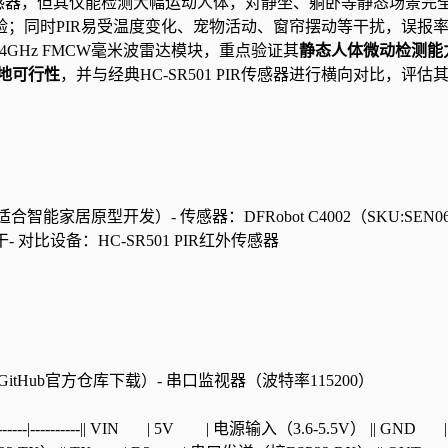
传感器，但其仅能检测大幅运动人体，对静坐、躺卧等静态场景完
体验；同时PIR易受温度变化、宠物活动、窗帘摆动等干扰，误报
 24GHz FMCW毫米波雷达模块，重点验证其
静态人体微动检测能
地可行性
，并与经典HC-SR501 PIR传感器进行横向对比，评估
合智能家居原型开发）- 传感器：DFRobot C4002（SKU:SEN0
 对比设备：HC-SR501 PIR红外传感器
1.0.0，GitHub官方仓库下载）- 串口监视器（波特率115200）
----------|----------|| VIN | 5V | 电源输入（3.6-5.5V） || GND 