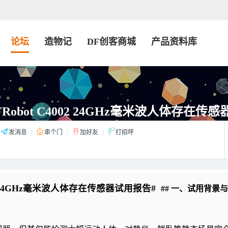
论坛
造物记
DF创客商城
产品资料库
FRobot C4002 24GHz毫米波人体存在传
发消息
|
串个门
|
加好友
|
打招呼
002 24GHz毫米波人体存在传感器试用报告#
## 一、试用背景