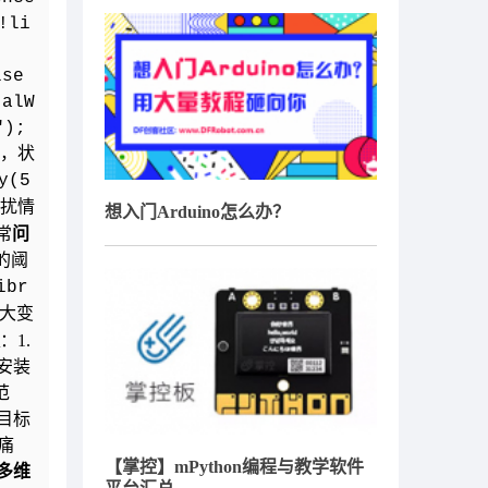
!li
se
talW
");
x，状
y(5
干扰情
想入门Arduino怎么办？
常
问
的阈
ibr
大变
：1.
安装
范
目标
痛
【掌控】mPython编程与教学软件
多维