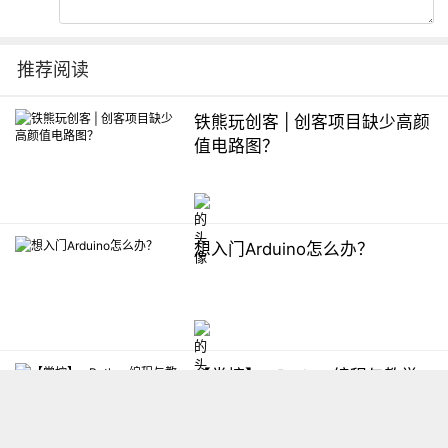
推荐阅读
铁熊玩创客 | 创客项目缺少高颜
值电路图？
想入门Arduino怎么办？
【掌控】mPython编程与教学
软件平台汇总