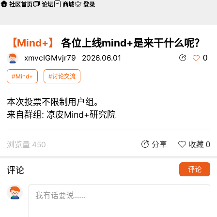
社区首页
论坛
商城
登录
【Mind+】
各位上线mind+是来干什么呢？
0
xmvcIGMvjr79
2026.06.01
#Mind+
#讨论交流
本次投票不限制用户组。
来自群组:
凉皮Mind+研究院
浏览量 450
分享
收藏 0
评论
评论