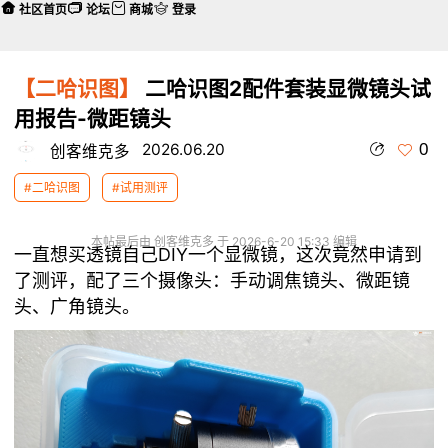
社区首页
论坛
商城
登录
【二哈识图】
二哈识图2配件套装显微镜头试
用报告-微距镜头
0
2026.06.20
创客维克多
#二哈识图
#试用测评
本帖最后由 创客维克多 于 2026-6-20 15:33 编辑
一直想买透镜自己DIY一个显微镜，这次竟然申请到
了测评，配了三个摄像头：手动调焦镜头、微距镜
头、广角镜头。