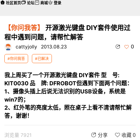
社区首页
论坛
商城
登录
【你问我答】
开源激光键盘 DIY套件使用过
程中遇到问题，请帮忙解答
0
cattyjolly
2013.08.23
#你问我答
#已解决
我上周买了一个开源激光键盘 DIY套件 型 号:
KIT0030 品 牌: DFROBOT
但遇到下面两个问题：
1、摄像头插上后说无法识别的USB设备，系统是
win7的；
2、红外笔的亮度太低，照在桌子上看不清
请帮忙解
答，谢谢！
浏览量 7921
分享
收藏 0