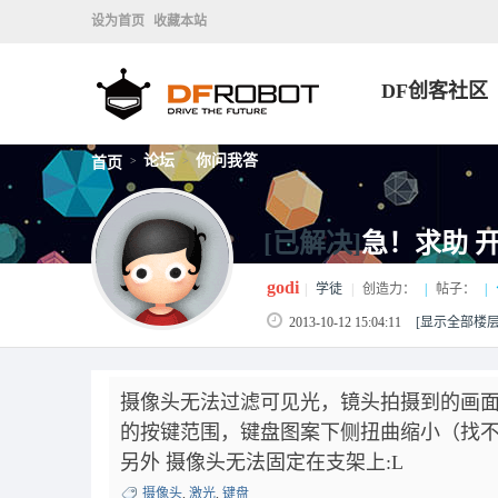
设为首页
收藏本站
DF创客社区
论坛
你问我答
首页
>
>
[已解决]
急！求助 
godi
|
学徒
|
创造力：
|
帖子：
|
2013-10-12 15:04:11
[显示全部楼层
摄像头无法过滤可见光，镜头拍摄到的画面
的按键范围，键盘图案下侧扭曲缩小（找
另外 摄像头无法固定在支架上:L
摄像头
,
激光
,
键盘