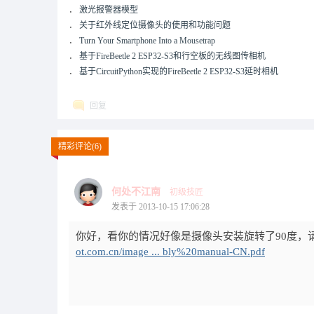
．
激光报警器模型
．
关于红外线定位摄像头的使用和功能问题
．
Turn Your Smartphone Into a Mousetrap
．
基于FireBeetle 2 ESP32-S3和行空板的无线图传相机
．
基于CircuitPython实现的FireBeetle 2 ESP32-S3延时相机
回复
精彩评论(6)
何处不江南
初级技匠
发表于 2013-10-15 17:06:28
你好，看你的情况好像是摄像头安装旋转了90度，
ot.com.cn/image ... bly%20manual-CN.pdf