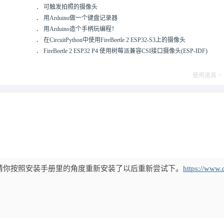
．
可触发拍照的摄像头
．
用Arduino做一个键盘记录器
．
用Arduino造个手柄玩编程！
．
在CircuitPython中使用FireBeetle 2 ESP32-S3上的摄像头
．
FireBeetle 2 ESP32 P4 使用树莓派兼容CSI接口摄像头(ESP-IDF)
使用道具
请你按照安装手册里的角度重新安装了以后重新尝试下。
https://www.