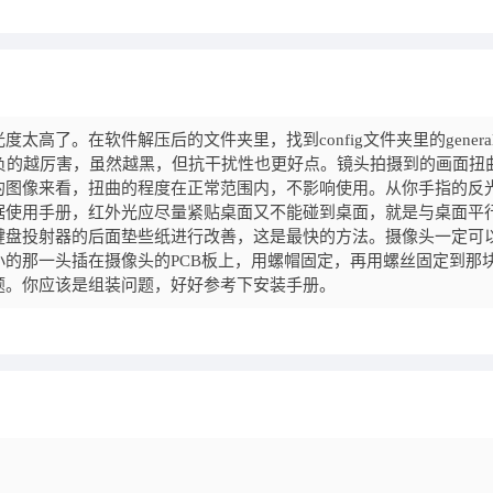
高了。在软件解压后的文件夹里，找到config文件夹里的genera
-6到-8。负的越厉害，虽然越黑，但抗干扰性也更好点。镜头拍摄到的画面扭
的图像来看，扭曲的程度在正常范围内，不影响使用。从你手指的反
据使用手册，红外光应尽量紧贴桌面又不能碰到桌面，就是与桌面平
键盘投射器的后面垫些纸进行改善，这是最快的方法。摄像头一定可
的那一头插在摄像头的PCB板上，用螺帽固定，再用螺丝固定到那
题。你应该是组装问题，好好参考下安装手册。