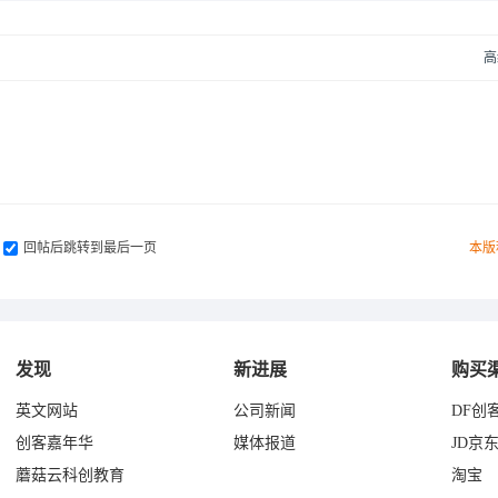
高
回帖后跳转到最后一页
本版
发现
新进展
购买
英文网站
公司新闻
DF创
创客嘉年华
媒体报道
JD京
蘑菇云科创教育
淘宝