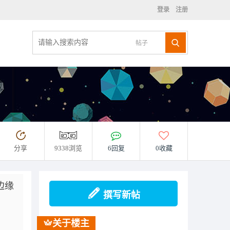
登录
注册
帖子
分享
9338浏览
6回复
0收藏
边缘
撰写新帖
关于楼主