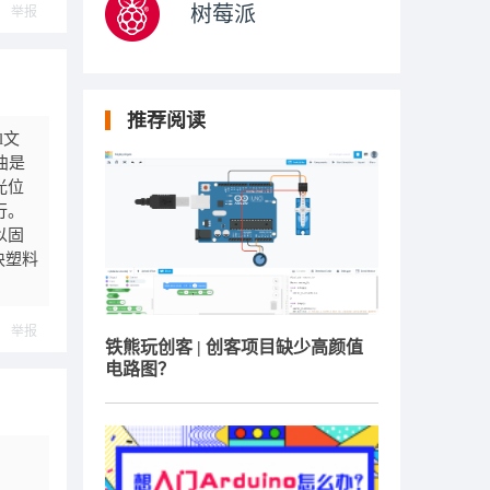
树莓派
举报
推荐阅读
l文
曲是
光位
行。
以固
块塑料
举报
铁熊玩创客 | 创客项目缺少高颜值
电路图？