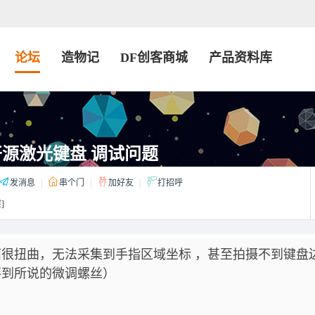
论坛
造物记
DF创客商城
产品资料库
开源激光键盘 调试问题
发消息
|
串个门
|
加好友
|
打招呼
]
很扭曲，无法采集到手指区域坐标 ，甚至拍摄不到键盘
不到所说的微调螺丝）