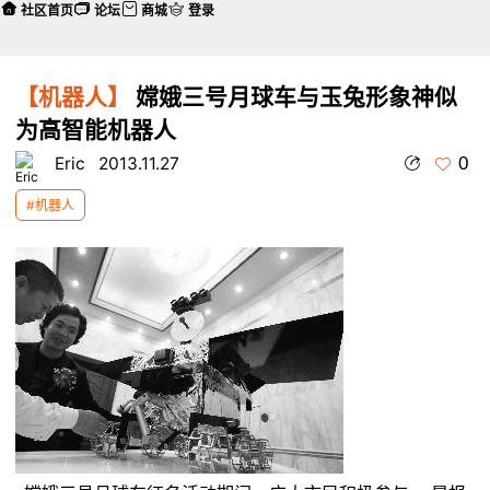
社区首页
论坛
商城
登录
【机器人】
嫦娥三号月球车与玉兔形象神似
为高智能机器人
0
Eric
2013.11.27
#机器人