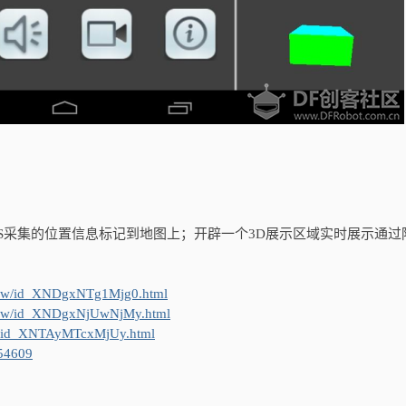
将GPS采集的位置信息标记到地图上；开辟一个3D展示区域实时展示通过
show/id_XNDgxNTg1Mjg0.html
show/id_XNDgxNjUwNjMy.html
ow/id_XNTAyMTcxMjUy.html
054609