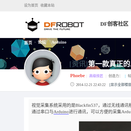
设为首页
收藏本站
DF创客社区
论坛
Arduino
首页
>
>
[资讯]
第一款真正的A
Phoebe
|
高级技匠
|
创造力：
|
帖
2014-12-21 22:43:22
[显示全部楼层
视觉采集系统采用的是Blackfin537，通过无线
通过串口与
Arduino
进行通讯，可以方便的采集Ardu