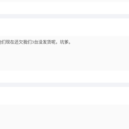
。 他们现在还欠我们3台没发货呢，坑爹。