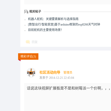
相关帖子
．
机器人舵机：关键要素解析与选择指南
．
[数智出行/智能家居]基于arduino框架的esp8266天气时钟
．
目前舵机的主要使用场景！
回复
精彩评论(3)
社区活动向导
管理员
发表于 2014-12-21 22:45:04
话说这块视屏扩展板是不是和树莓派一个价啊，，