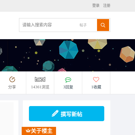
登录
注册
帖子
分享
14361浏览
3回复
1收藏
撰写新帖
关于楼主