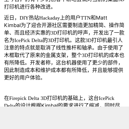
打印机
进行各种改进。
近日，
Matt
DIY
热站
Hackaday
上的用户
TTN
和
Kimbal为了迎合开源社区需要制造更加精简、操作简
单、而且经济实惠的
3D
打印机的呼声，开发出了一款
名为
IcePick Delta
的
3D
打印机。这款
3D
打印机最引人
。由于使用了
注意的特点就是取消了线性推杆和轴承
木框取代了原来的金属支架，整个
3D
打印机的成本也
有所降低。开发者称，这台机器使用了更少的部件，
因此制造成本和维护成本都有所降低，并且能够提供
。
更好的用户体验
在
Firepick Delta 3D
打印机的基础上，这台
IcePick
Kimbal的要求进行了缩减，同时尽
Delta
的设计根据
量避免因线性导轨和推杆增加成本费用。该IcePick
github
的开发者还特别声明，这台
3D
打印与几天前在
上发布的
FirePick Delta 3D
打印机的设计毫无关系，