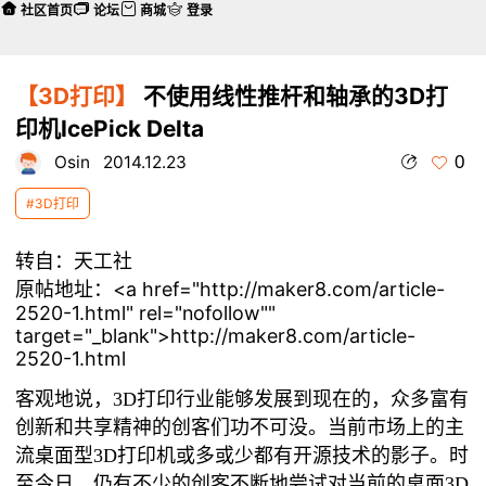
社区首页
论坛
商城
登录
【3D打印】
不使用线性推杆和轴承的3D打
印机IcePick Delta
0
Osin
2014.12.23
#3D打印
转自：天工社
原帖地址：<a href="http://maker8.com/article-
2520-1.html" rel="nofollow""
target="_blank">http://maker8.com/article-
2520-1.html
客观地说，
3D
打印行业
能够发展到现在的，众多富有
创新和共享精神的创客们功不可没。当前市场上的主
流桌面型
3D
打印机或多或少都有开源技术的影子。时
至今日，仍有不少的创客不断地尝试对当前的桌面
3D