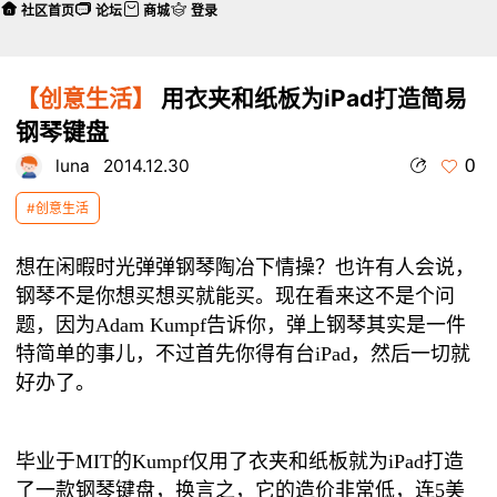
社区首页
论坛
商城
登录
【创意生活】
用衣夹和纸板为iPad打造简易
钢琴键盘
0
luna
2014.12.30
#创意生活
想在闲暇时光弹弹钢琴陶冶下情操？也许有人会说，
钢琴不是你想买想买就能买。现在看来这不是个问
题，因为Adam Kumpf告诉你，弹上钢琴其实是一件
特简单的事儿，不过首先你得有台iPad，然后一切就
好办了。
毕业于MIT的Kumpf仅用了衣夹和纸板就为iPad打造
了一款钢琴键盘，换言之，它的造价非常低，连5美