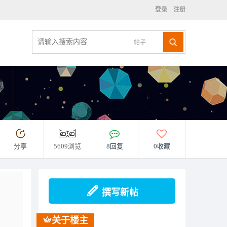
登录
注册
帖子
分享
5609浏览
8回复
0收藏
撰写新帖
关于楼主