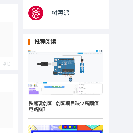
树莓派
推荐阅读
举报
铁熊玩创客 | 创客项目缺少高颜值
电路图？