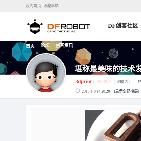
设为首页
收藏本站
DF创客社区
论坛
创客资讯
首页
>
>
堪称最美味的技术发明
3dprint
|
初级技匠
|
创造力：
|
帖
2015-1-8 14:20:28
[显示全部楼层]