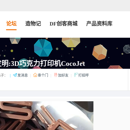
论坛
造物记
DF创客商城
产品资料库
:3D巧克力打印机CocoJet
子：
|
发消息
|
串个门
|
加好友
|
打招呼