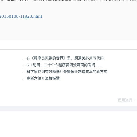
/20150108-11923.html
．
在《程序员死绝的世界》里，想通关必须写代码
．
GIF动图：二十个令程序员泪流满面的瞬间……
．
科学家找到有效降低红外摄像头制造成本的新方式
．
高斯六轴开源机械臂
使用道具