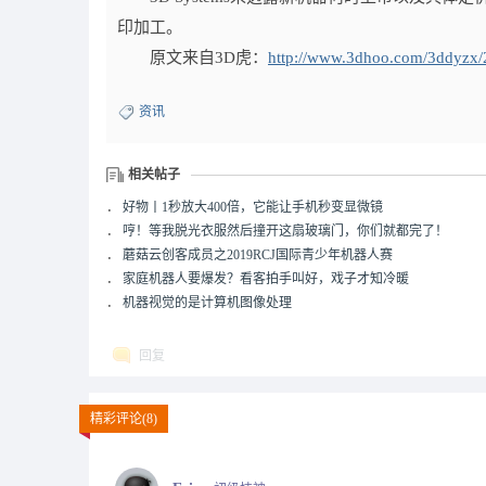
印加工。
原文来自3D虎：
http://www.3dhoo.com/3ddyzx
资讯
相关帖子
．
好物丨1秒放大400倍，它能让手机秒变显微镜
．
哼！等我脱光衣服然后撞开这扇玻璃门，你们就都完了！
．
蘑菇云创客成员之2019RCJ国际青少年机器人赛
．
家庭机器人要爆发？看客拍手叫好，戏子才知冷暖
．
机器视觉的是计算机图像处理
回复
精彩评论(8)