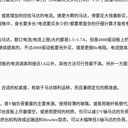
或是增加供应给马达的电流。换更大颗的马达，得要花大钱重新买
规格中，身长要多长?电流要买多少的?都要靠复杂的仔细计算才能有
额订电流(电流上限)大约都是1.5~1.7A，但是4988驱动板上
续提高的，不过4988驱动板要另外买，或是更换Rs电阻。电流提
。
动板的电流调高到接近1A以外，其他方法可行性都不高。另外一方面
合适的松紧度，有助于马达顺利运转，而且兼顾定位的精准度。
，是Y轴负荷重量的主要来源。使用较薄的玻璃，或是用玻纤板替代
印台底板上尽量镂空，或使用更轻的材质，也可以减少Y轴马达的负
机构改成远端送料Bowden型态，可以大幅降低X轴马达的负荷