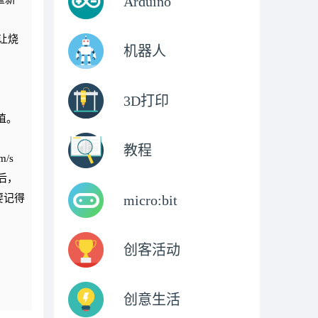
Arduino
会让烧
机器人
3D打印
设值。
教程
/s
之后，
要记得
micro:bit
。
创客活动
创意生活