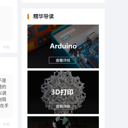
精华导读
举报
不是
题的
以调
电阻
 在手
举报