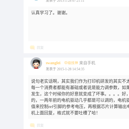
发表于 2015-1-28 07:21:11
认真学习了。谢谢。
回复
swanglei
来自手机
中级技神
发表于 2015-1-28 14:54:35
说句老实话啊，其实我们作为打印机研发的其实不
每一个消费者都能有基础或者说是能力调参数，如
发生，这个时候你的好意就变成了坏事。。。。好
的，一两年前的电机驱动几乎都是可以调的，电机
值来控制ref引脚的参考电压，再根据芯片计算输
机上面回复，格式就不要吐槽了哈！
回复