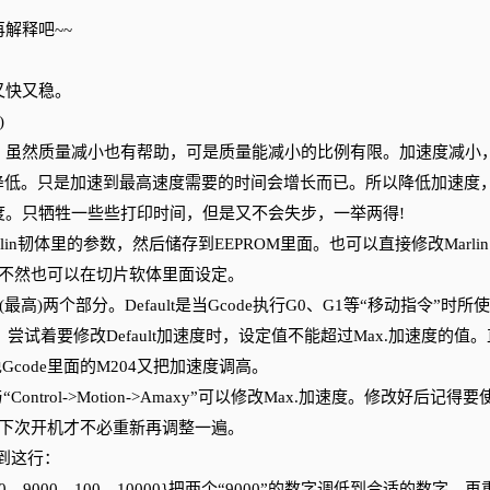
解释吧~~
又快又稳。
)
虽然质量减小也有帮助，可是质量能减小的比例有限。加速度减小
降低。只是加速到最高速度需要的时间会增长而已。所以降低加速度
度。只牺牲一些些打印时间，但是又不会失步，一举两得!
韧体里的参数，然后储存到EEPROM里面。也可以直接修改Marlin
制板。再不然也可以在切片软体里面设定。
.(最高)两个部分。Default是当Gcode执行G0、G1等“移动指令”时所
04，尝试着要修改Default加速度时，设定值不能超过Max.加速度的值
免Gcode里面的M204又把加速度调高。
与“Control->Motion->Amaxy”可以修改Max.加速度。修改好后记得要
PROM中，下次开机才不必重新再调整一遍。
请找到这行：
{9000，9000，100，10000}把两个“9000”的数字调低到合适的数字，