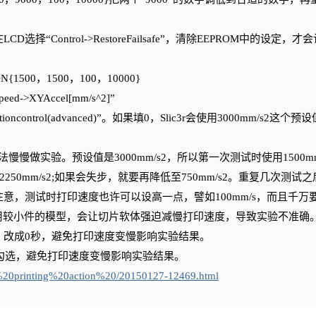
ontrol->RestoreFailsafe”，清除EEPROM中的设定，才
{1500，1500，100，10000}
->XYAccel[mm/s^2]”
ationcontrol(advanced)”。如果填0，Slic3r会使用3000mm/s2这个预
实验。预设值是3000mm/s2，所以第一次测试时使用1500mm
/2=2250mm/s2;如果会失步，就要再降低至750mm/s2。重复几次测试
意，测试时打印速度也许可以设高一点，譬如100mm/s，而且千万
试时使用较小件的模型，会让切片软体强迫减慢打印速度，导致实验不准确
定，改成0秒，避免打印速度变慢影响实验结果。
降温要取消勾选，避免打印速度变慢影响实验结果。
20printing%20action%20/20150127-12469.html