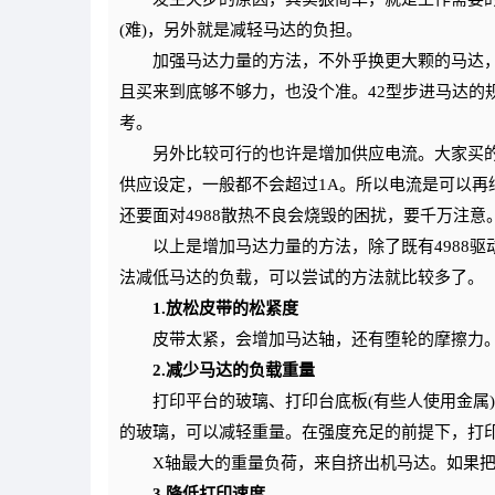
(难)，另外就是减轻马达的负担。
加强马达力量的方法，不外乎换更大颗的马达，
且买来到底够不够力，也没个准。42型步进马达的
考。
另外比较可行的也许是增加供应电流。大家买的马达，
供应设定，一般都不会超过1A。所以电流是可以再继
还要面对4988散热不良会烧毁的困扰，要千万注意
以上是增加马达力量的方法，除了既有4988驱
法减低马达的负载，可以尝试的方法就比较多了。
1.放松皮带的松紧度
皮带太紧，会增加马达轴，还有堕轮的摩擦力。
2.减少马达的负载重量
打印平台的玻璃、打印台底板(有些人使用金属)
的玻璃，可以减轻重量。在强度充足的前提下，打
X轴最大的重量负荷，来自挤出机马达。如果把挤出
3.降低打印速度