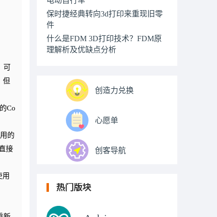
保时捷经典转向3d打印来重现旧零
件
什么是FDM 3D打印技术？FDM原
理解析及优缺点分析
，可
，但
创造力兑换
的Co
心愿单
使用的
。直接
创客导航
使用
热门版块
再重新