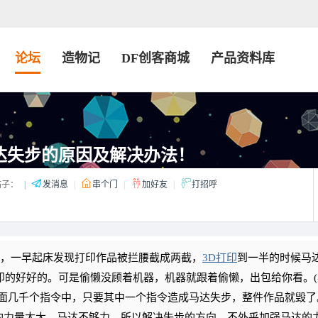
论坛
造物记
DF创客商城
产品资料库
达失步的原因及解决办法！
子：
|
发消息
|
串个门
|
加好友
|
打招呼
，一早起床发现打印作品被拦腰截成两截，
3D打印
到一半的时候马
，印的好好的。可是偷懒没顾着机器，机器就跟着偷懒，出包给你看。
e里面几千个指令中，只要其中一个指令造成马达失步，整件作品就毁了
力量太大，马达不够力。所以解决失步的方向，不外乎加强马达的