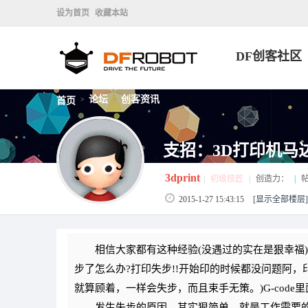
设为首页
收藏本站
DF创客社区
论坛
创客资讯
首页
>
>
支招：3D打印机马
3dprint
|
初级技匠
|
创造力：
|
帖
2015-1-27 15:43:15
[显示全部楼层]
相信大家都有这种经验(没遇过的实在是狠幸福)
步了怎么办?打印失步!!开始印的时候都没问题阿
就算顾着，一样会失步，而且束手无策。)G-cod
发生失步的原因，其实狠简单，就是工作需要的