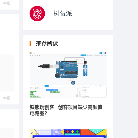
举报
树莓派
推荐阅读
举报
铁熊玩创客 | 创客项目缺少高颜值
电路图？