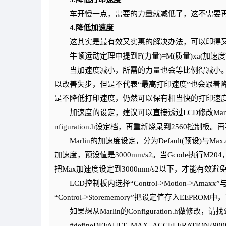
车开慢一点，需要的力量就减低了，这不需要再
4.降低加速度
这其实是最有效又实惠的解决办法，可以印得
牛顿运动定理中提到F(力量)=M(质量)xa(加速度
当加速度减小，所需的力量也会等比例得减小。
以改善失步，但是不代表“最高打印速度”也会跟着
是不降低打印速度，仍然可以保有相当快的打印速
加速度的设定，建议可以直接透过LCD修改Marlin
nfiguration.h设定档，再重新烧录到2560控
Marlin的加速度设定，分为Default(预设)与Max
加速度，预设值是3000mm/s2。当Gcode执行M2
把Max加速度设定到3000mm/s2以下，才能有效避
LCD控制板内选择“Control->Motion->Amaxx”
“Control->Storememory”把设定值存入EE
如果想从Marlin的Configuration.h做修改，
#defineDEFAULT_MAX_ACCELERATION