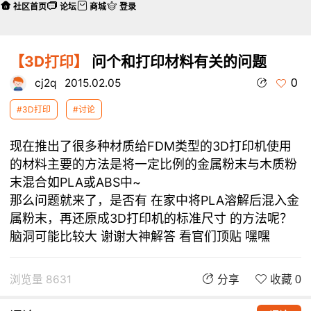
社区首页
论坛
商城
登录
【3D打印】
问个和打印材料有关的问题
0
cj2q
2015.02.05
#3D打印
#讨论
现在推出了很多种材质给FDM类型的3D打印机使用
的材料主要的方法是将一定比例的金属粉末与木质粉
末混合如PLA或ABS中~
那么问题就来了，是否有 在家中将PLA溶解后混入金
属粉末，再还原成3D打印机的标准尺寸 的方法呢？
脑洞可能比较大 谢谢大神解答 看官们顶贴 嘿嘿
浏览量 8631
分享
收藏 0