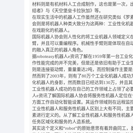
材料则是有机材料人工合成制作，这也是第一次，
结者》与《天空堡垒卡拉狄加》等。
在现实生活中的机器人工作虽然还在研究类似《罗
会则是将机器人种类大致分为这两种：工业性化机
在戏剧化的机器人。
国际机器人协会则人性化的将工业机器人领域定义
臂，并且可以重编程序。机械性手臂则是体现在自
的融入真正的机器人角色。
据roboteasy
机器人
e
资讯
了解在
1959
年第一台工业化
作性能完成的并不完美，但是还是依旧有助于工业
则是连接驱动臂，重量重达
2
吨，而控制操作主要是
然而到了
2003
年，则有了
80
万个工业化机器人成功
化机器人的身影，然而数目已经达到
130
万，并且其
工业性机器人成功的在自己的工作领域上占领了必要的
人
e
资讯
了解国际机器人协会将服务性机器人定位在
方面工作自动化智能设置。其运作领域则在远程监
工业性机器人和服务性机器人区别上大有不同，主
素进行定义的。从了解工业性机器人和服务性机器
任务区域化和服务的人造系统。
其实这个定义和“robot”的原始意思有着异曲同