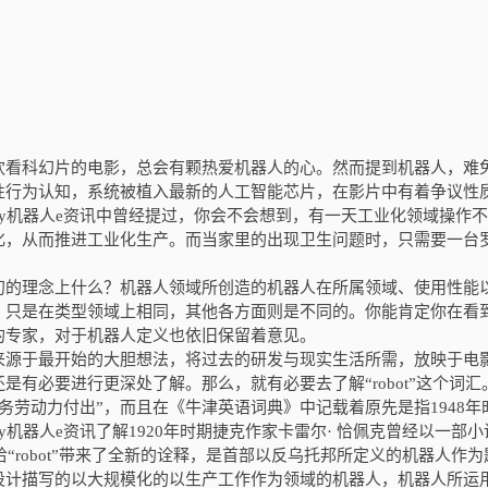
欢看科幻片的电影，总会有颗热爱机器人的心。然而提到机器人，难
性行为认知，系统被植入最新的人工智能芯片，在影片中有着争议性
y
机器人
e
资讯
中曾经提过，你会不会想到，有一天工业化领域操作不
化，从而推进工业化生产。而当家里的出现卫生问题时，只需要一台
初的理念上什么？机器人领域所创造的机器人在所属领域、使用性能
，只是在类型领域上相同，其他各方面则是不同的。你能肯定你在看
的专家，对于机器人定义也依旧保留着意见。
来源于最开始的大胆想法，将过去的研发与现实生活所需，放映于电
还是有必要进行更深处了解。那么，就有必要去了解“
robot
”这个词汇
义务劳动力付出”，而且在《牛津英语词典》中记载着原先是指
1948
年
y
机器人
e
资讯
了解1920
年时期捷
克作家卡雷尔· 恰佩克曾经以一部小
“
robot
”带来了全新的诠释，是首部以反乌托邦所定义的机器人作为
设计描写的以大规模化的以生产工作作为领域的机器人，机器人所运