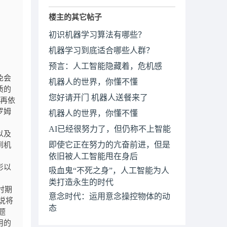
楼主的其它帖子
初识机器学习算法有哪些？
机器学习到底适合哪些人群？
预言：人工智能隐藏着，危机感
免会
机器人的世界，你懂不懂
质的
您好请开门 机器人送餐来了
再依
罗姆
机器人的世界，你懂不懂
AI已经很努力了，但仍称不上智能
以及
即使它正在努力的亢奋前进，但是
到机
依旧被人工智能甩在身后
影以
吸血鬼“不死之身”，人工智能为人
。
类打造永生的时代
时期
意念时代：运用意念操控物体的动
说将
态
题
用的