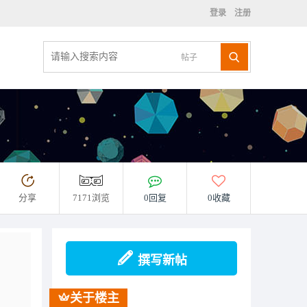
登录
注册
帖子
分享
7171浏览
0回复
0收藏
撰写新帖
关于楼主