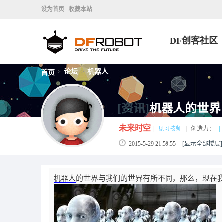
设为首页
收藏本站
DF创客社区
论坛
机器人
首页
>
>
[资讯]
机器人的世界
未来时空
|
见习技师
|
创造力：
|
2015-5-29 21:59:55
[显示全部楼层]
机器人
的世界与我们的世界有所不同，那么，现在