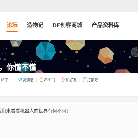
论坛
造物记
DF创客商城
产品资料库
，你懂不懂
帖子：
|
发消息
|
串个门
|
加好友
|
打招呼
我们来看看机器人的世界有何不同？