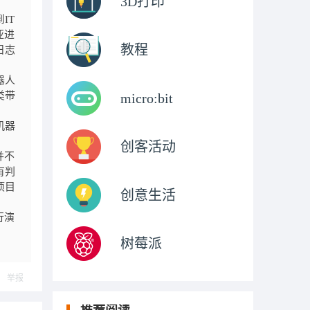
3D打印
到
IT
亚进
教程
日志
器人
类带
micro:bit
机器
创客活动
并不
有判
项目
创意生活
行演
树莓派
举报