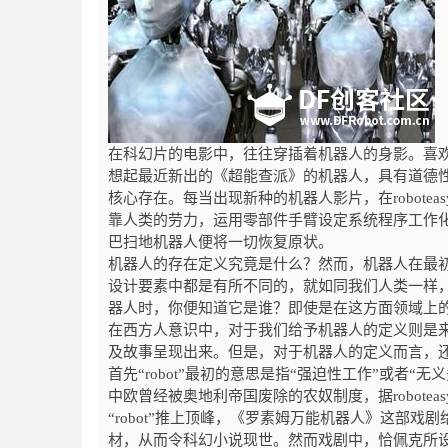
在科幻片的电影中，往往穿插着机器人的身影。喜
想起最近新出的《超能查派》的机器人，具有道德
核心存在。每当出现新种的机器人影片，在roboteas
靠人类的劳力，运用零部件手臂设定系统程序工作
巴扫地机器人便将一切恢复原状。
机器人的存在定义究竟是什么？然而，机器人在最
设计要素中都是有所不同的，就如同我们人类一样
器人时，你便知道它是谁？即使是在这方面领域上
在西方人意识中，对于我们给予机器人的定义则是
及故事呈现出来。但是，对于机器人的定义而言，
首先“
robot
”最初的意思是指“强迫性工作”或者“无
中欧曾经被奥地利帝国废除的农奴制度，据
roboteas
“
robot
”推上顶峰，《罗素姆万能机器人》这部戏剧给
材，从而令科幻小说现世。然而戏剧中，恰佩克所