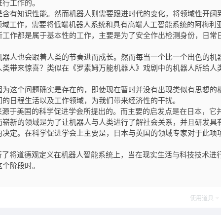
进行工作的。
是含有知识性能。然而机器人则需要跟进时代的变化，将领域性开阔
领域工作，需要将低端机器人系统和具有高端人工智能系统的阿梅利
所工作都是属于基本性的工作，主要是为了安全作出检测身份，日常
机器人也会跟着人类的节奏进而成长。然而每当一个比一个出色的机
人类带来惊喜？类似在《罗素姆万能机器人》戏剧中的机器人所给人
因为这个问题确实是存在的，即使现在暂时并没有出现类似有思想的
们的日程生活以及工作领域，为我们带来经济性的干扰。
来源于美国的科学促进学会所提出的。而主要的启发点是在日本，它
而崭新的领域是为了让机器人与人类进行了解社会关系，并且研发具
的决定。在科学促进学会上主要是，日本与英国的领域专家对于此项
行了将道德观定义在机器人智能系统上，当在现实生活与科技技术进
这个阶段时。
使用道具