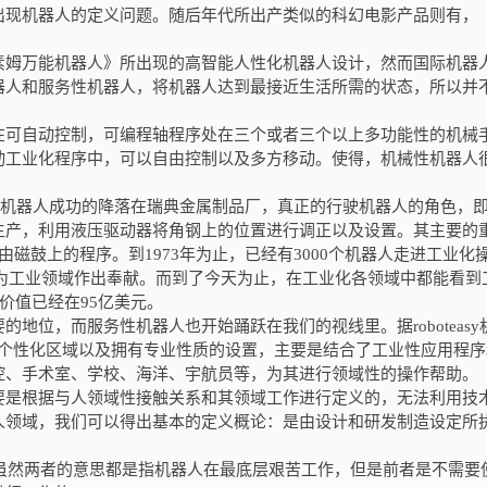
出现机器人的定义问题。随后年代所出产类似的科幻电影产品则有，
素姆万能机器人》所出现的高智能人性化机器人设计，然而国际机器
器人和服务性机器人，将机器人达到最接近生活所需的状态，所以并
在可自动控制，可编程轴程序处在三个或者三个以上多功能性的机械
动工业化程序中，可以自由控制以及多方移动。使得，机械性机器人
机器人成功的降落在瑞典金属制品厂，真正的行驶机器人的角色，
生产，利用液压驱动器将角钢上的位置进行调正以及设置。其主要的
由磁鼓上的程序。到
1973
年为止，已经有
3000
个机器人走进工业化
为工业领域作出奉献。而到了今天为止，在工业化各领域中都能看到
价值已经在
95
亿美元。
地位，而服务性机器人也开始踊跃在我们的视线里。据roboteasy
个性化区域以及拥有专业性质的设置，主要是结合了工业性应用程序
控、手术室、学校、海洋、宇航员等，为其进行领域性的操作帮助。
要是根据与人领域性接触关系和其领域工作进行定义的，无法利用技
人领域，我们可以得出基本的定义概论：是由设计和研发制造设定所
工，虽然两者的意思都是指机器人在最底层艰苦工作，但是前者是不需要