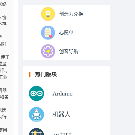
《终
创造力兑换
人协
不存
心愿单
手
很好
创客导航
即使工
重量
操作。
热门版块
工业
机器
Arduino
和各
术因
机器人
执行
使用