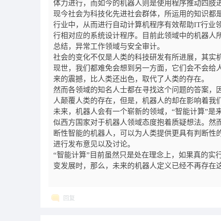
体力进行，而如今的机器人则是使用程序推动四肢
现今社会为科技化先进社会群体，所运用的知识都
行业中，从而进行自动计算机程序有效帮助
IT
行业
行相对应的系统设计程序。目前此领域中的机器人
总结，异常工作领域与安全审计。
社会的变化不仅是人类的科技研发有所进展，其实
现世，我们都难免会想到另一方面，它们会不会给
来的震撼，比人类还出色，取代了人类的存在。
然而各领域的知名人士都在寻找这个问题的答案，
人颠覆人类的存在，但是，机器人的却在影响着我
未来，机器人会有一个崭新的领域，“智能计算”是
似西方国家对于机器人领域态度抱着质疑想法。然
断性智能的机器人，可以为人类提供更具有判断性
进行发布意见以及讨论。
“智能计算”目前虽然只是处在理念上，如果真的实
变发展时，那么，未来的机器人定义已经不再存在
回复