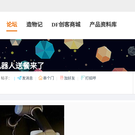
论坛
造物记
DF创客商城
产品资料库
机器人送餐来了
帖子：
|
发消息
|
串个门
|
加好友
|
打招呼