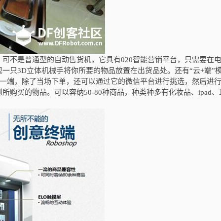
。可不是普通型的自动售货机，它具有
020
智能营销平台，只需要在
现一只
3D
立体机械手将你所要的物品放置在出货品处。还有“云
+
端”
一端，除了当场下单，还可以通过它的微信平台进行挑选，然后进
到所购买的物品。可以容纳
50-80
种商品，种类种多有化妆品、
ipad
、