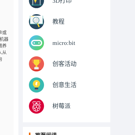
3D打印
教程
单或
机器
micro:bit
喂养
人从
狗
创客活动
创意生活
树莓派