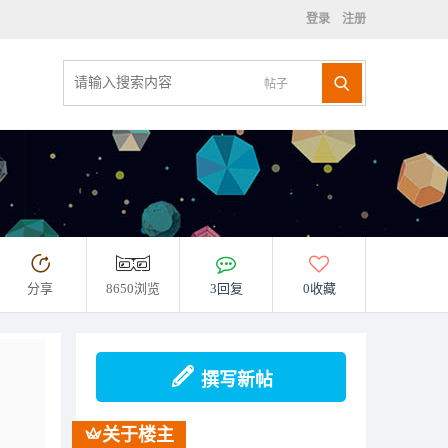
登录
注册
帖子
分享
8650浏览
3回复
0收藏
撰写新帖
关于楼主