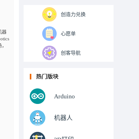
创造力兑换
机器
心愿单
otics
汤，
创客导航
热门版块
Arduino
机器人