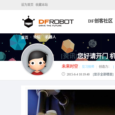
设为首页
收藏本站
DF创客社区
论坛
机器人
首页
>
>
[资讯]
您好请开门 
未来时空
|
见习技师
|
创造力：
|
2015-6-4 10:19:40
[显示全部楼层]