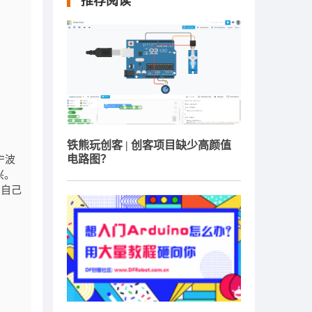
推荐阅读
铁熊玩创客 | 创客项目缺少高颜值
电路图？
宁波
兴。
您自己