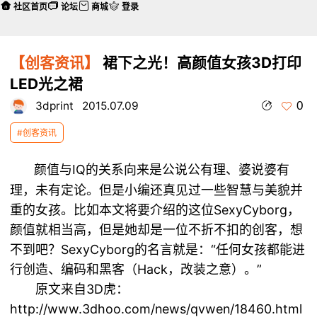
社区首页
论坛
商城
登录
【创客资讯】
裙下之光！高颜值女孩3D打印
LED光之裙
0
3dprint
2015.07.09
#创客资讯
颜值与IQ的关系向来是公说公有理、婆说婆有
理，未有定论。但是小编还真见过一些智慧与美貌并
重的女孩。比如本文将要介绍的这位SexyCyborg，
颜值就相当高，但是她却是一位不折不扣的创客，想
不到吧？SexyCyborg的名言就是：“任何女孩都能进
行创造、编码和黑客（Hack，改装之意）。”
原文来自3D虎：
http://www.3dhoo.com/news/qvwen/18460.html